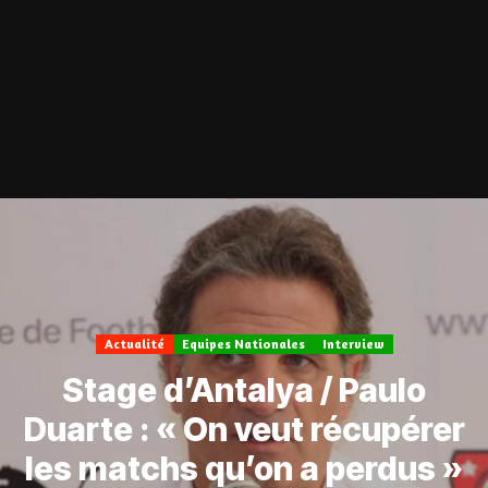
Actualité
Equipes Nationales
Interview
Stage d’Antalya / Paulo
Duarte : « On veut récupérer
les matchs qu’on a perdus »