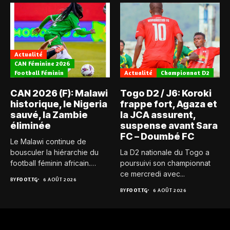
Actualité
CAN Féminine 2026
Football Féminin
Actualité
Championnat D2
CAN 2026 (F): Malawi
Togo D2 / J6: Koroki
historique, le Nigeria
frappe fort, Agaza et
sauvé, la Zambie
la JCA assurent,
éliminée
suspense avant Sara
FC – Doumbé FC
Le Malawi continue de
bousculer la hiérarchie du
La D2 nationale du Togo a
football féminin africain.
poursuivi son championnat
Pour...
ce mercredi avec...
BY
FOOT.TG
6 AOÛT 2026
BY
FOOT.TG
6 AOÛT 2026