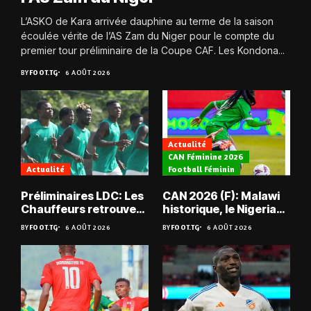
L’ASKO de Kara arrivée dauphine au terme de la saison
écoulée vérite de l’AS Zam du Niger pour le compte du
premier tour préliminaire de la Coupe CAF. Les Kondona...
BY
FOOT.TG
6 AOÛT 2026
Actualité
CAN Féminine 2026
Actualité
Football Féminin
Préliminaires LDC: Les
CAN 2026 (F): Malawi
Chauffeurs retrouvent
historique, le Nigeria
les Mimos
sauvé, la Zambie
BY
FOOT.TG
6 AOÛT 2026
BY
FOOT.TG
6 AOÛT 2026
éliminée