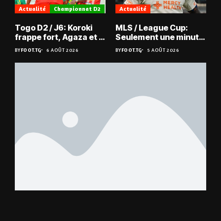
Actualité
Championnat D2
Actualité
Togo D2 / J6: Koroki
MLS / League Cup:
frappe fort, Agaza et la
Seulement une minute
JCA assurent,
de jeu pour Kévin
BY
FOOT.TG
6 AOÛT 2026
BY
FOOT.TG
5 AOÛT 2026
suspense avant Sara
Denkey
FC – Doumbé FC