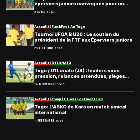
éperviers juniors convoqués pour un
nouveau stage
2 AVRIL 2022
Actualité
Flash
Foot Au Togo
Tournoi UFOA B U20 : Le soutien du
président de la FTF aux Éperviers juniors
23 OCTOBRE 2024
Actualité
D1 LONATO
Togo / D1 Lonato (J4) : leaders sous
pression, relances attendues, pièges
partout
29 NOVEMBRE 2025
Actualité
Compétitions Continentales
Togo: L’ASKO de Kara en match amical
international
7 SEPTEMBRE 2024