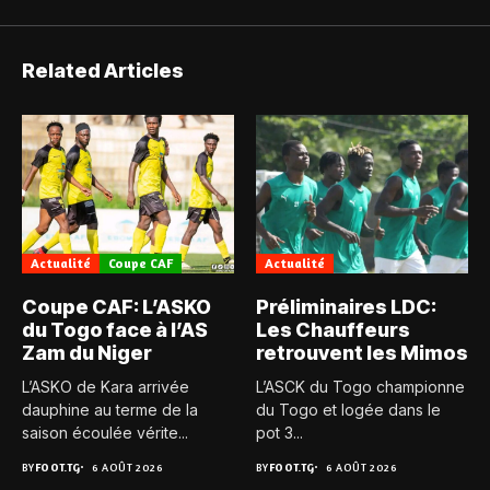
Related Articles
Actualité
Coupe CAF
Actualité
Coupe CAF: L’ASKO
Préliminaires LDC:
du Togo face à l’AS
Les Chauffeurs
Zam du Niger
retrouvent les Mimos
L’ASKO de Kara arrivée
L’ASCK du Togo championne
dauphine au terme de la
du Togo et logée dans le
saison écoulée vérite...
pot 3...
BY
FOOT.TG
6 AOÛT 2026
BY
FOOT.TG
6 AOÛT 2026