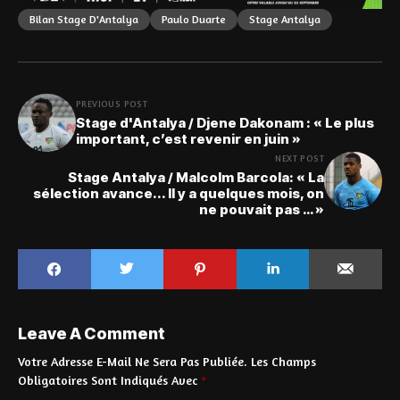
Bilan Stage D'Antalya
Paulo Duarte
Stage Antalya
PREVIOUS POST
Stage d'Antalya / Djene Dakonam : « Le plus
important, c’est revenir en juin »
NEXT POST
Stage Antalya / Malcolm Barcola: « La
sélection avance... Il y a quelques mois, on
ne pouvait pas … »
Leave A Comment
Votre Adresse E-Mail Ne Sera Pas Publiée.
Les Champs
Obligatoires Sont Indiqués Avec
*