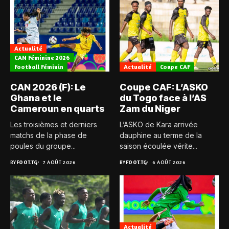
Actualité
CAN Féminine 2026
Football Féminin
Actualité
Coupe CAF
CAN 2026 (F): Le
Coupe CAF: L’ASKO
Ghana et le
du Togo face à l’AS
Cameroun en quarts
Zam du Niger
Les troisièmes et derniers
L’ASKO de Kara arrivée
matchs de la phase de
dauphine au terme de la
poules du groupe...
saison écoulée vérite...
BY
FOOT.TG
7 AOÛT 2026
BY
FOOT.TG
6 AOÛT 2026
Actualité