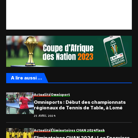
A lire aussi ...
Actualité
Omnisport
Omnisports : Début des championnats
régionaux de Tennis de Table, à Lomé
25 AVRIL 2024
Actualité
Éliminatoires CHAN 2024
Flash
Eliminatoires CHAN 2024 : Les Eperviers