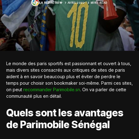
LA RÉDACTION
7 AVRIL 2022
3 MINS READ
Le monde des paris sportifs est passionnant et ouvert à tous,
mais divers sites consacrés aux critiques de sites de paris
aident à en savoir beaucoup plus et éviter de perdre le
temps pour choisir son bookmaker soi-même. Parmi ces sites,
on peut
recommander Parimobile.sn
. On va parler de cette
communauté plus en détail.
Quels sont les avantages
de Parimobile Sénégal