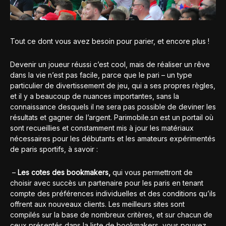
Tout ce dont vous avez besoin pour parier, et encore plus !
Devenir un joueur réussi c’est cool, mais de réaliser un rêve
dans la vie n’est pas facile, parce que le pari – un type
particulier de divertissement de jeu, qui a ses propres règles,
et il y a beaucoup de nuances importantes, sans la
connaissance desquels il ne sera pas possible de deviner les
résultats et gagner de l’argent. Parimobile.sn est un portail où
sont recueillies et constamment mis à jour les matériaux
nécessaires pour les débutants et les amateurs expérimentés
de paris sportifs, à savoir :
–
Les cotes des bookmakers,
qui vous permettront de
choisir avec succès un partenaire pour les paris en tenant
compte des préférences individuelles et des conditions qu’ils
offrent aux nouveaux clients. Les meilleurs sites sont
compilés sur la base de nombreux critères, et sur chacun de
ceux présentés dans la liste de bookmakers, vous pouvez