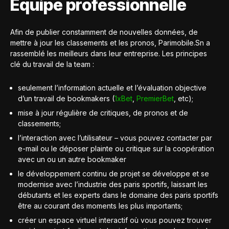
Équipe professionnelle
Afin de publier constamment de nouvelles données, de
mettre à jour les classements et les pronos, Parimobile.Sn a
rassemblé les meilleurs dans leur entreprise. Les principes
clé du travail de la team :
seulement l’information actuelle et l’évaluation objective
d’un travail de bookmakers (
1xBet
,
PremierBet
, etc);
mise à jour régulière de critiques, de pronos et de
classements;
l’interaction avec l’utilisateur – vous pouvez contacter par
e-mail ou le déposer plainte ou critique sur la coopération
avec un ou un autre bookmaker
le développement continu de projet se développe et se
modernise avec l’industrie des paris sportifs, laissant les
débutants et les experts dans le domaine des paris sportifs
être au courant des moments les plus importants;
créer un espace virtuel interactif où vous pouvez trouver