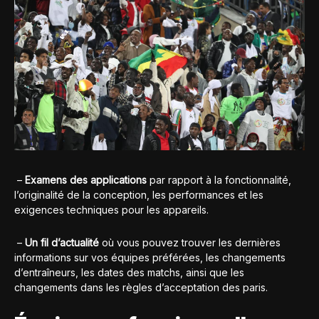
–
Examens des applications
par rapport à la fonctionnalité,
l’originalité de la conception, les performances et les
exigences techniques pour les appareils.
–
Un fil d’actualité
où vous pouvez trouver les dernières
informations sur vos équipes préférées, les changements
d’entraîneurs, les dates des matchs, ainsi que les
changements dans les règles d’acceptation des paris.