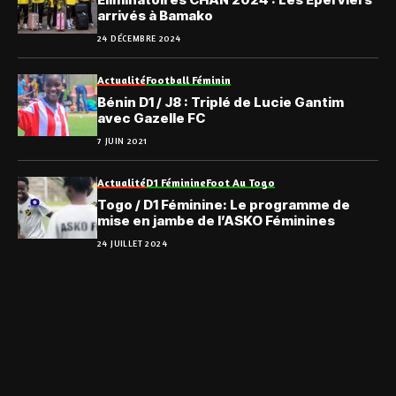
arrivés à Bamako
24 DÉCEMBRE 2024
Actualité
Football Féminin
Bénin D1 / J8 : Triplé de Lucie Gantim
avec Gazelle FC
7 JUIN 2021
Actualité
D1 Féminine
Foot Au Togo
Togo / D1 Féminine: Le programme de
mise en jambe de l’ASKO Féminines
24 JUILLET 2024