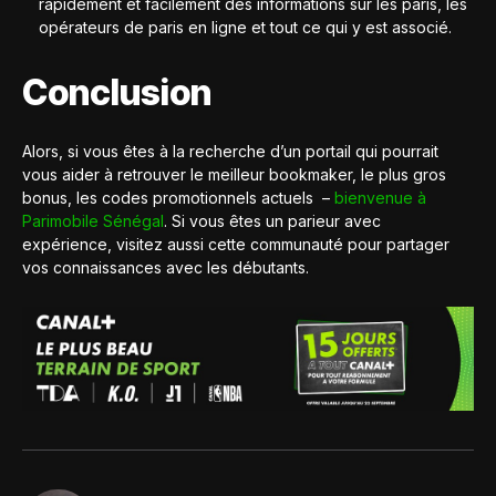
rapidement et facilement des informations sur les paris, les
opérateurs de paris en ligne et tout ce qui y est associé.
Conclusion
Alors, si vous êtes à la recherche d’un portail qui pourrait
vous aider à retrouver le meilleur bookmaker, le plus gros
bonus, les codes promotionnels actuels –
bienvenue à
Parimobile Sénégal
. Si vous êtes un parieur avec
expérience, visitez aussi cette communauté pour partager
vos connaissances avec les débutants.