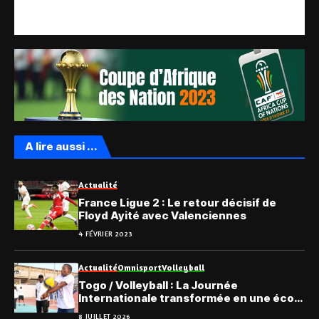
A lire aussi ...
Actualité
France Ligue 2 : Le retour décisif de
Floyd Ayité avec Valenciennes
4 FÉVRIER 2023
Actualité
Omnisport
Volleyball
Togo / Volleyball : La Journée
Internationale transformée en une école
pour les journalistes
8 JUILLET 2026