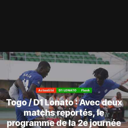
Actualité
D1 LONATO
Flash
Togo / D1 Lonato : Avec deux
matchs reportés, le
programme de la 2e journée