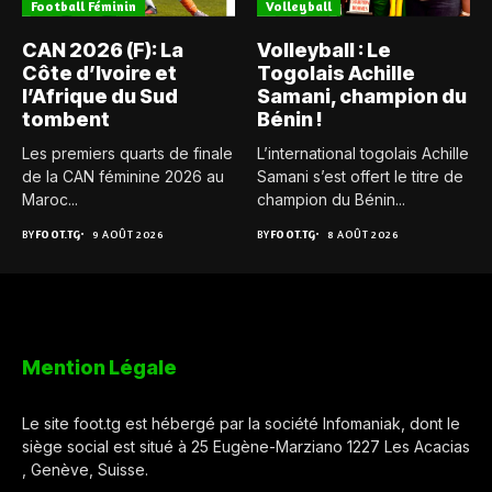
Football Féminin
Volleyball
CAN 2026 (F): La
Volleyball : Le
Côte d’Ivoire et
Togolais Achille
l’Afrique du Sud
Samani, champion du
tombent
Bénin !
Les premiers quarts de finale
L’international togolais Achille
de la CAN féminine 2026 au
Samani s’est offert le titre de
Maroc...
champion du Bénin...
BY
FOOT.TG
9 AOÛT 2026
BY
FOOT.TG
8 AOÛT 2026
Mention Légale
Le site foot.tg est hébergé par la société Infomaniak, dont le
siège social est situé à 25 Eugène-Marziano 1227 Les Acacias
, Genève, Suisse.