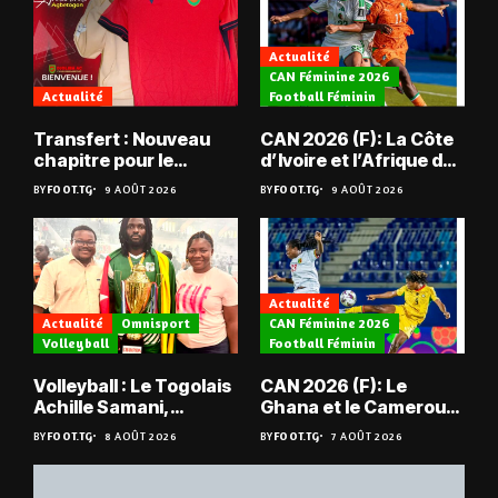
Actualité
CAN Féminine 2026
Actualité
Football Féminin
Transfert : Nouveau
CAN 2026 (F): La Côte
chapitre pour le
d’Ivoire et l’Afrique du
Togolais Antoine
Sud tombent
BY
FOOT.TG
9 AOÛT 2026
BY
FOOT.TG
9 AOÛT 2026
Agbetogon, au Mali
Actualité
Actualité
Omnisport
CAN Féminine 2026
Volleyball
Football Féminin
Volleyball : Le Togolais
CAN 2026 (F): Le
Achille Samani,
Ghana et le Cameroun
champion du Bénin !
en quarts
BY
FOOT.TG
8 AOÛT 2026
BY
FOOT.TG
7 AOÛT 2026