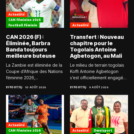
Actualité
CAN Féminine 2026
Football Féminin
Actualité
CAN 2026 (F) :
Transfert : Nouveau
Éliminée, Barbra
chapitre pour le
Banda toujours
Togolais Antoine
meilleure buteuse
Agbetogon, au Mali
La Zambie est éliminée de la
Le milieu de terrain togolais
Coupe d’Afrique des Nations
Koffi Antoine Agbetogon
féminine 2026,...
s’est officiellement engagé
avec...
BY
FOOT.TG
10 AOÛT 2026
BY
FOOT.TG
9 AOÛT 2026
Actualité
CAN Féminine 2026
Actualité
Omnisport