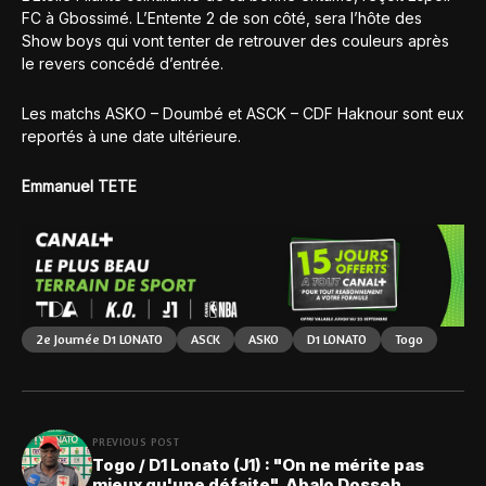
FC à Gbossimé. L’Entente 2 de son côté, sera l’hôte des
Show boys qui vont tenter de retrouver des couleurs après
le revers concédé d’entrée.
Les matchs ASKO – Doumbé et ASCK – CDF Haknour sont eux
reportés à une date ultérieure.
Emmanuel TETE
2e Journée D1 LONATO
ASCK
ASKO
D1 LONATO
Togo
PREVIOUS POST
Togo / D1 Lonato (J1) : "On ne mérite pas
mieux qu'une défaite", Abalo Dosseh