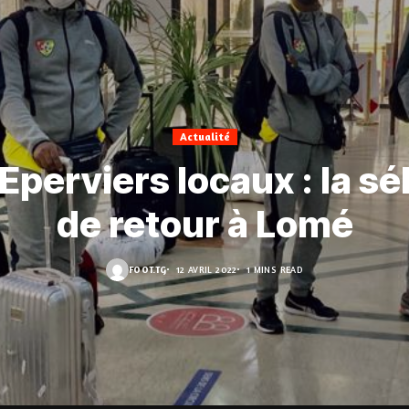
Actualité
Eperviers locaux : la sé
de retour à Lomé
FOOT.TG
12 AVRIL 2022
1 MINS READ