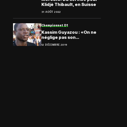
Klidjè Thibault, en Suisse
31 AOÛT 2022
Championnat D1
Kassim Guyazou : «On ne
néglige pas son
adversaire…»
12 DÉCEMBRE 2019