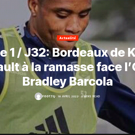
Actualité
e 1 / J32: Bordeaux de K
ult à la ramasse face l
Bradley Barcola
FOOT.TG
18 AVRIL 2022
1 MINS READ