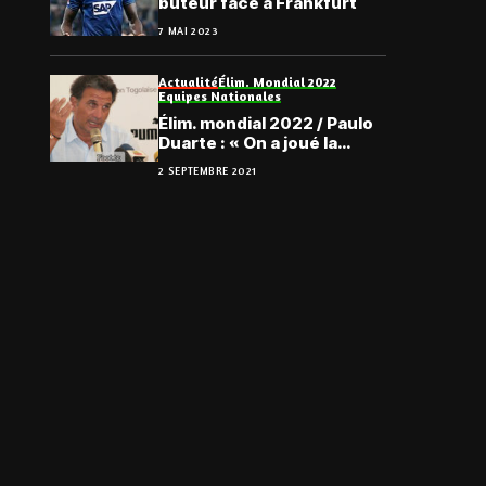
buteur face à Frankfurt
7 MAI 2023
Actualité
Élim. Mondial 2022
Equipes Nationales
Élim. mondial 2022 / Paulo
Duarte : « On a joué la
meilleure stratégie face au
2 SEPTEMBRE 2021
Sénégal… »