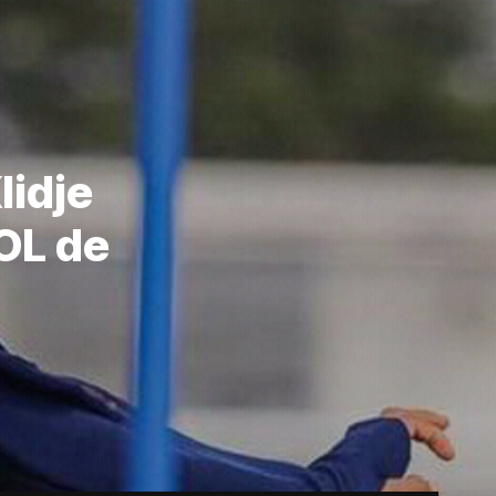
lidje
’OL de