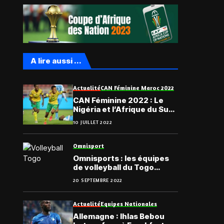
A lire aussi ...
Actualité
CAN Féminine Maroc 2022
CAN Féminine 2022 : Le
Nigéria et l’Afrique du Sud
en quarts
10 JUILLET 2022
Omnisport
Omnisports : les équipes
de volleyball du Togo
dotées de ballons
20 SEPTEMBRE 2022
Actualité
Equipes Nationales
Allemagne : Ihlas Bebou