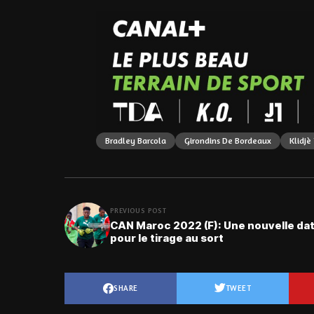
Bradley Barcola
Girondins De Bordeaux
Klidjè
PREVIOUS POST
CAN Maroc 2022 (F): Une nouvelle da
pour le tirage au sort
SHARE
TWEET