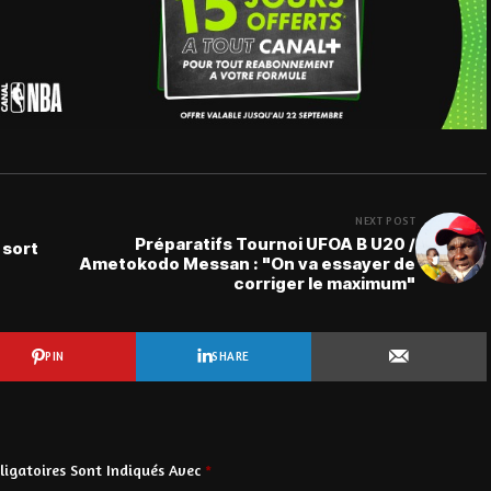
NEXT POST
Préparatifs Tournoi UFOA B U20 /
 sort
Ametokodo Messan : "On va essayer de
corriger le maximum"
PIN
SHARE
igatoires Sont Indiqués Avec
*