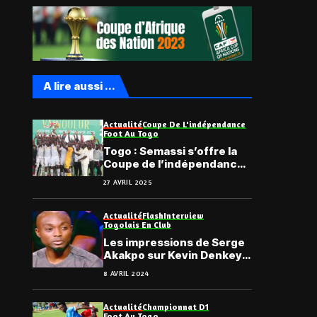
A lire aussi ...
Actualité
Coupe De L'indépendance
Foot Au Togo
Togo : Semassi s’offre la
Coupe de l’indépendance
2025
27 AVRIL 2025
Actualité
Flash
Interview
Togolais En Club
Les impressions de Serge
Akakpo sur Kevin Denkey,
actuel 2ème meilleur
8 AVRIL 2024
buteur d’Europe
Actualité
Championnat D1
Foot Au Togo