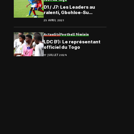
D1 / J7: Les Leaders au
ralenti, Gbohloe-Su
convalescent; les
25 AVRIL 2021
résultats
Actualité
Football Féminin
LDC (F): Le représentant
officiel du Togo
17 JUILLET 2024