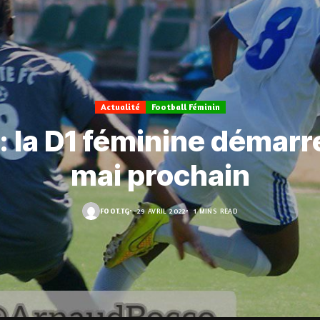
Actualité
Football Féminin
: la D1 féminine démarre
mai prochain
FOOT.TG
29 AVRIL 2022
1 MINS READ