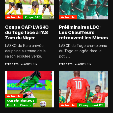
Actualité
Coupe CAF
Actualité
Coupe CAF: L’ASKO
Préliminaires LDC:
du Togo face à l’AS
Les Chauffeurs
Zam du Niger
retrouvent les Mimos
L’ASKO de Kara arrivée
L’ASCK du Togo championne
dauphine au terme de la
du Togo et logée dans le
saison écoulée vérite...
pot 3...
BY
FOOT.TG
6 AOÛT 2026
BY
FOOT.TG
6 AOÛT 2026
Actualité
CAN Féminine 2026
Football Féminin
Actualité
Championnat D2