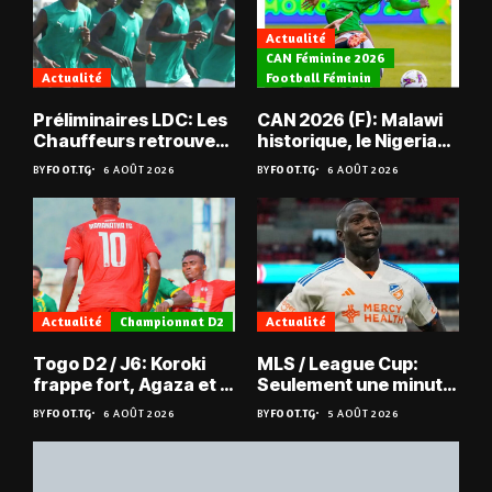
Actualité
CAN Féminine 2026
Actualité
Football Féminin
Préliminaires LDC: Les
CAN 2026 (F): Malawi
Chauffeurs retrouvent
historique, le Nigeria
les Mimos
sauvé, la Zambie
BY
FOOT.TG
6 AOÛT 2026
BY
FOOT.TG
6 AOÛT 2026
éliminée
Actualité
Championnat D2
Actualité
Togo D2 / J6: Koroki
MLS / League Cup:
frappe fort, Agaza et la
Seulement une minute
JCA assurent,
de jeu pour Kévin
BY
FOOT.TG
6 AOÛT 2026
BY
FOOT.TG
5 AOÛT 2026
suspense avant Sara
Denkey
FC – Doumbé FC