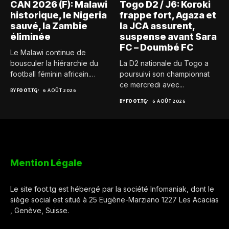
CAN 2026 (F): Malawi
Togo D2 / J6: Koroki
historique, le Nigeria
frappe fort, Agaza et
sauvé, la Zambie
la JCA assurent,
éliminée
suspense avant Sara
FC – Doumbé FC
Le Malawi continue de
bousculer la hiérarchie du
La D2 nationale du Togo a
football féminin africain.
poursuivi son championnat
Pour...
ce mercredi avec...
BY
FOOT.TG
6 AOÛT 2026
BY
FOOT.TG
6 AOÛT 2026
Mention Légale
Le site foot.tg est hébergé par la société Infomaniak, dont le
siège social est situé à 25 Eugène-Marziano 1227 Les Acacias
, Genève, Suisse.