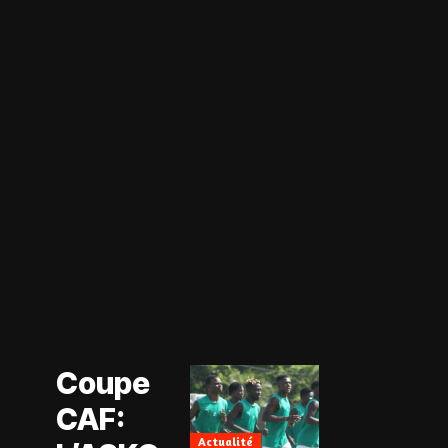
Actualité
Coupe CAF
Actualité
Coupe
CAN Féminine
2026
CAF:
Football
Féminin
Actualité