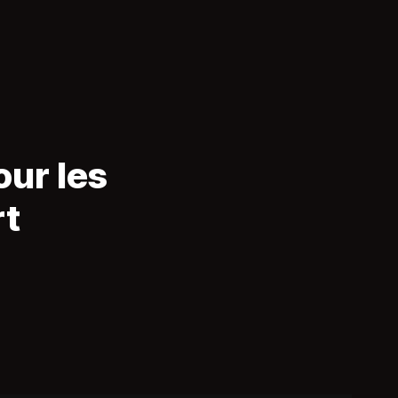
our les
rt