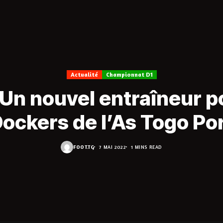
Actualité
Championnat D1
Un nouvel entraîneur p
ockers de l’As Togo Po
FOOT.TG
7 MAI 2022
1 MINS READ