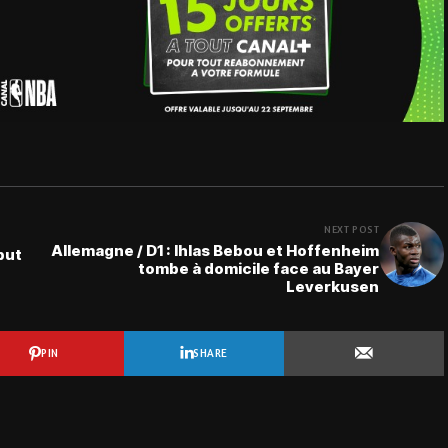
NEXT POST
Allemagne / D1 : Ihlas Bebou et Hoffenheim
but
tombe à domicile face au Bayer
Leverkusen
PIN
SHARE