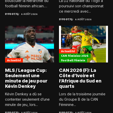
bousculer la hiérarchie du
La D2 nationale du Togo a
football féminin africain.
poursuivi son championnat
Pour...
ce mercredi avec...
BY
FOOT.TG
6 AOÛT 2026
BY
FOOT.TG
6 AOÛT 2026
Actualité
CAN Féminine 2026
Actualité
Football Féminin
MLS / League Cup:
CAN 2026 (F): La
Seulement une
Côte d’Ivoire et
minute de jeu pour
l’Afrique du Sud en
Kévin Denkey
quarts
Kévin Denkey a dû se
Lors de la troisième journée
contenter seulement d’une
du Groupe B de la CAN
minute de jeu, lors...
Féminine...
BY
FOOT.TG
5 AOÛT 2026
BY
FOOT.TG
5 AOÛT 2026