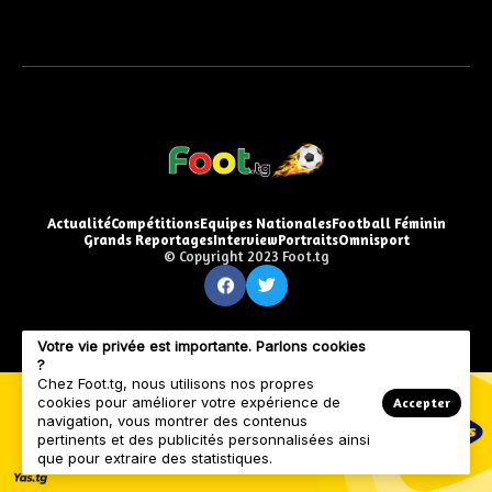
Actualité
Compétitions
Equipes Nationales
Football Féminin
Grands Reportages
Interview
Portraits
Omnisport
© Copyright 2023 Foot.tg
Votre vie privée est importante. Parlons cookies
?
Chez Foot.tg, nous utilisons nos propres
cookies pour améliorer votre expérience de
Accepter
navigation, vous montrer des contenus
pertinents et des publicités personnalisées ainsi
que pour extraire des statistiques.