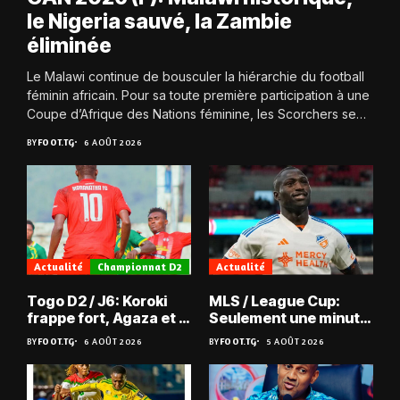
le Nigeria sauvé, la Zambie
éliminée
Le Malawi continue de bousculer la hiérarchie du football
féminin africain. Pour sa toute première participation à une
Coupe d’Afrique des Nations féminine, les Scorchers se
qualifient avec éclat pour...
BY
FOOT.TG
6 AOÛT 2026
Actualité
Championnat D2
Actualité
Togo D2 / J6: Koroki
MLS / League Cup:
frappe fort, Agaza et la
Seulement une minute
JCA assurent,
de jeu pour Kévin
BY
FOOT.TG
6 AOÛT 2026
BY
FOOT.TG
5 AOÛT 2026
suspense avant Sara
Denkey
FC – Doumbé FC