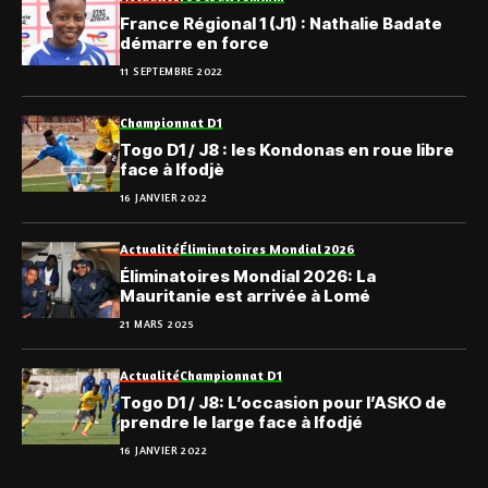
France Régional 1 (J1) : Nathalie Badate
démarre en force
11 SEPTEMBRE 2022
Championnat D1
Togo D1 / J8 : les Kondonas en roue libre
face à Ifodjè
16 JANVIER 2022
Actualité
Éliminatoires Mondial 2026
Éliminatoires Mondial 2026: La
Mauritanie est arrivée à Lomé
21 MARS 2025
Actualité
Championnat D1
Togo D1 / J8: L’occasion pour l’ASKO de
prendre le large face à Ifodjé
16 JANVIER 2022