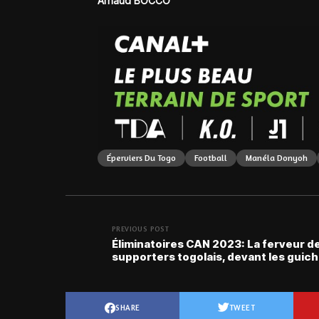
Arnaud BOCCO
Éperviers Du Togo
Football
Manéla Donyoh
PREVIOUS POST
Éliminatoires CAN 2023: La ferveur d
supporters togolais, devant les guic
SHARE
TWEET