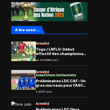
A lire aussi ...
Actualité
Togo / LRFLG: Début
effectif des championnats
intra-ligues
30 OCTOBRE 2023
Actualité
Compétitions Continentales
Préliminaires LDC CAF : Un
gros morceau pour l’ASCK
au premier tour
9 AOÛT 2025
Actualité
Préliminaires LDC/Yere