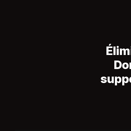
Élim
Don
suppo