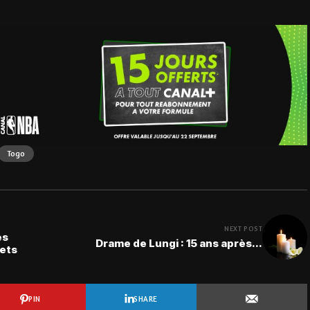
Togo
NEXT POST
es
Drame de Lungi : 15 ans après...
hets
PIN
SHARE