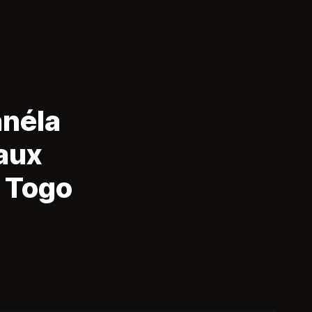
anéla
 aux
u Togo