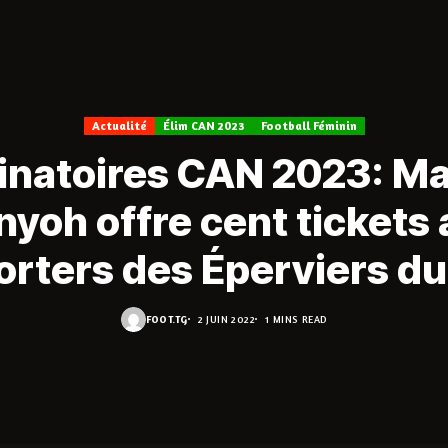
Actualité
Élim CAN 2023
Football Féminin
inatoires CAN 2023: M
yoh offre cent tickets
rters des Éperviers d
FOOT.TG
2 JUIN 2022
1 MINS READ