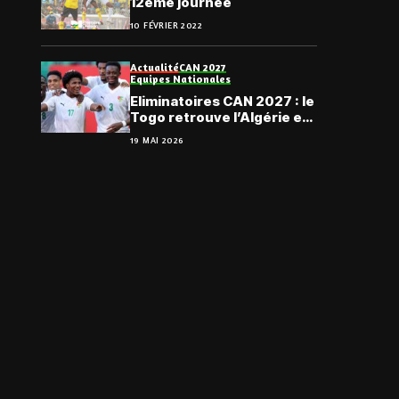
12ème journée
10 FÉVRIER 2022
Actualité
CAN 2027
Equipes Nationales
Eliminatoires CAN 2027 : le
Togo retrouve l’Algérie et
la Zambie sur sa route
19 MAI 2026