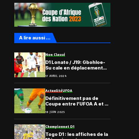
A lire aussi ...
Non Classé
D1 Lonato / J19: Gbohloe-
Su cale en déplacement
face au Dyto
17 AVRIL 2024
Actualité
UFOA
Définitivement pas de
Coupe entre l’UFOA A et B
avant longtemps
18 JUIN 2025
Championnat D1
Togo D1 : les affiches de la