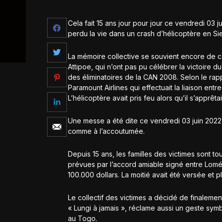
Cela fait 15 ans jour pour jour ce vendredi 03 j
perdu la vie dans un crash d’hélicoptère en Si
La mémoire collective se souvient encore de ces
Attipoe, qui n’ont pas pu célébrer la victoire 
des éliminatoires de la CAN 2008. Selon le rapp
Paramount Airlines qui effectuait la liaison entre
L’hélicoptère avait pris feu alors qu’il s’apprêtait
Une messe a été dite ce vendredi 03 juin 2022 à
comme à l’accoutumée.
Depuis 15 ans, les familles des victimes sont to
prévues par l’accord amiable signé entre Lomé 
100.000 dollars. La moitié avait été versée et p
Le collectif des victimes a décidé de finalemen
« Lungi à jamais », réclame aussi un geste sym
au Togo.