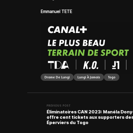
Emmanuel TETE
Drame De Lungi
Lungi À Jamais
Togo
PREVIOUS POST
Éliminatoires CAN 2023: Manéla Don
offre cent tickets aux supporters de
Éperviers du Togo