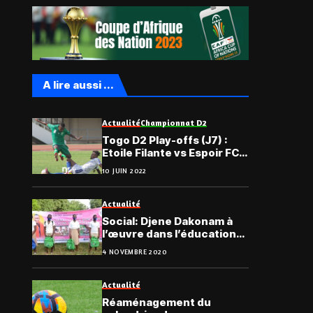
A lire aussi ...
Actualité
Championnat D2
Togo D2 Play-offs (J7) :
Etoile Filante vs Espoir FC
en attraction, le
10 JUIN 2022
programme complet
Actualité
Social: Djene Dakonam à
l’œuvre dans l’éducation
de la jeune fille togolaise
4 NOVEMBRE 2020
Actualité
Réaménagement du