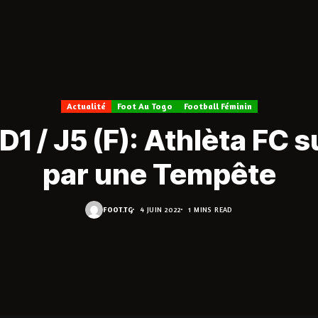
Actualité
Foot Au Togo
Football Féminin
D1 / J5 (F): Athlèta FC s
par une Tempête
FOOT.TG
4 JUIN 2022
1 MINS READ