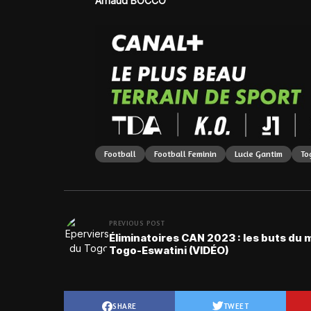
Arnaud BOCCO
Football
Football Feminin
Lucie Gantim
To
PREVIOUS POST
Éliminatoires CAN 2023 : les buts du
Togo-Eswatini (VIDÉO)
SHARE
TWEET