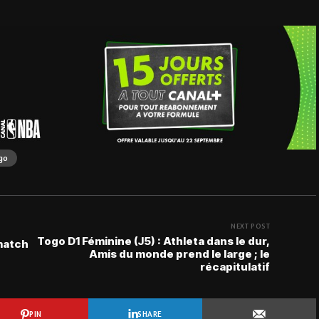
go
NEXT POST
Togo D1 Féminine (J5) : Athleta dans le dur,
 match
Amis du monde prend le large ; le
récapitulatif
PIN
SHARE