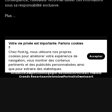
sous sa responsabilité exclusive.
Plus …
Votre vie privée est importante. Parlons cookies
?
Chez Foot.tg, nous utilisons nos propres
cookies pour améliorer votre expérience de
Accepter
navigation, vous montrer des contenus
pertinents et des publicités personnalisées ainsi
que pour extraire des statistiques.
Actualité
Compétitions
Equipes Nationales
Football Féminin
Grands Reportages
Interview
Portraits
Omnisport
© Copyright 2023 Foot.tg