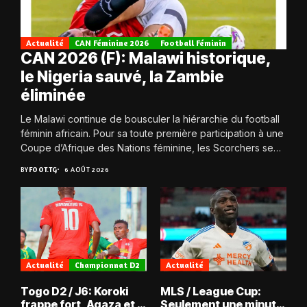
Actualité
CAN Féminine 2026
Football Féminin
CAN 2026 (F): Malawi historique,
le Nigeria sauvé, la Zambie
éliminée
Le Malawi continue de bousculer la hiérarchie du football
féminin africain. Pour sa toute première participation à une
Coupe d’Afrique des Nations féminine, les Scorchers se
qualifient avec éclat pour...
BY
FOOT.TG
6 AOÛT 2026
Actualité
Championnat D2
Actualité
Togo D2 / J6: Koroki
MLS / League Cup:
frappe fort, Agaza et la
Seulement une minute