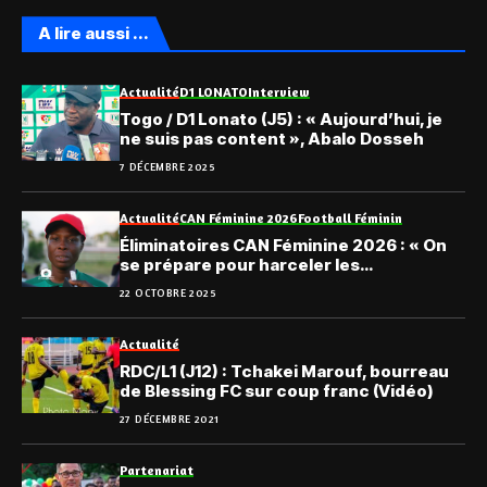
A lire aussi ...
Actualité
D1 LONATO
Interview
Togo / D1 Lonato (J5) : « Aujourd’hui, je
ne suis pas content », Abalo Dosseh
7 DÉCEMBRE 2025
Actualité
CAN Féminine 2026
Football Féminin
Éliminatoires CAN Féminine 2026 : « On
se prépare pour harceler les
Burkinabè », Tomety Kaï
22 OCTOBRE 2025
Actualité
RDC/L1 (J12) : Tchakei Marouf, bourreau
de Blessing FC sur coup franc (Vidéo)
27 DÉCEMBRE 2021
Partenariat