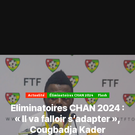
Actualité
Éliminatoires CHAN 2024
Flash
Eliminatoires CHAN 2024 :
« Il va falloir s’adapter »,
Cougbadja Kader