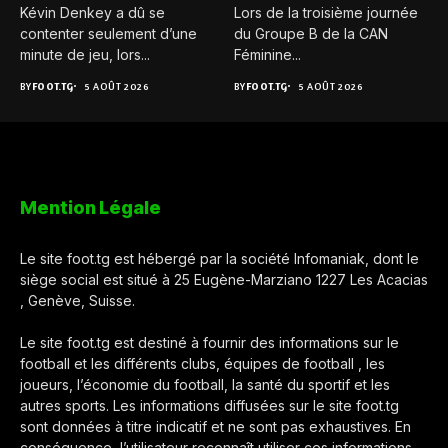
Kévin Denkey a dû se
Lors de la troisième journée
contenter seulement d’une
du Groupe B de la CAN
minute de jeu, lors...
Féminine...
BY
FOOT.TG
5 AOÛT 2026
BY
FOOT.TG
5 AOÛT 2026
Mention Légale
Le site foot.tg est hébergé par la société Infomaniak, dont le
siège social est situé à 25 Eugène-Marziano 1227 Les Acacias
, Genève, Suisse.
Le site foot.tg est destiné à fournir des informations sur le
football et les différents clubs, équipes de football , les
joueurs, l’économie du football, la santé du sportif et les
autres sports. Les informations diffusées sur le site foot.tg
sont données à titre indicatif et ne sont pas exhaustives. En
conséquence, l’utilisateur reconnaît utiliser ces informations