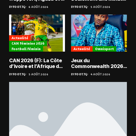
JCA assurent,
de jeu pour Kévin
BY
FOOT.TG
6 AOÛT 2026
BY
FOOT.TG
5 AOÛT 2026
suspense avant Sara
Denkey
FC – Doumbé FC
Actualité
CAN Féminine 2026
Football Féminin
Actualité
Omnisport
CAN 2026 (F): La Côte
Jeux du
d’Ivoire et l’Afrique du
Commonwealth 2026 :
Sud en quarts
« Les médailles ne
BY
FOOT.TG
5 AOÛT 2026
BY
FOOT.TG
4 AOÛT 2026
tombent pas du ciel »,
Benjamin Boukpeti