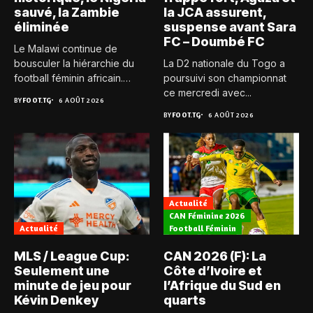
sauvé, la Zambie
la JCA assurent,
éliminée
suspense avant Sara
FC – Doumbé FC
Le Malawi continue de
bousculer la hiérarchie du
La D2 nationale du Togo a
football féminin africain.
poursuivi son championnat
Pour...
ce mercredi avec...
BY
FOOT.TG
6 AOÛT 2026
BY
FOOT.TG
6 AOÛT 2026
Actualité
CAN Féminine 2026
Actualité
Football Féminin
MLS / League Cup:
CAN 2026 (F): La
Seulement une
Côte d’Ivoire et
minute de jeu pour
l’Afrique du Sud en
Kévin Denkey
quarts