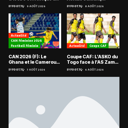
Sud tombent
champion du Bénin !
BY
FOOT.TG
9 AOÛT 2026
BY
FOOT.TG
8 AOÛT 2026
Actualité
CAN Féminine 2026
Football Féminin
Actualité
Coupe CAF
CAN 2026 (F): Le
Coupe CAF: L’ASKO du
Ghana et le Cameroun
Togo face à l’AS Zam
en quarts
du Niger
BY
FOOT.TG
7 AOÛT 2026
BY
FOOT.TG
6 AOÛT 2026