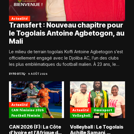
Actualité
Transfert : Nouveau chapitre pour
le Togolais Antoine Agbetogon, au
Mali
Le milieu de terrain togolais Koffi Antoine Agbetogon s’est
officiellement engagé avec le Djoliba AC, l’un des clubs
les plus emblématiques du football malien. À 23 ans, le
joueur quitte...
BY
FOOT.TG
9 AOÛT 2026
Actualité
CAN Féminine 2026
Actualité
Omnisport
Football Féminin
Volleyball
CAN 2026 (F): La Côte
Volleyball : Le Togolais
d’Ivoire et l’Afrique du
Achille Samani,