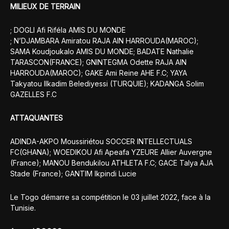
MILIEUX DE TERRAIN
; DOGLI Afi Riféla AMIS DU MONDE
; N’DJAMBARA Amiratou RAJA AIN HARROUDA(MAROC);
SAMA Koudjoukalo AMIS DU MONDE; BADATE Nathalie
TARASCON(FRANCE); GNINTEGMA Odette RAJA AIN
HARROUDA(MAROC); GAKE Ami Reine AHE F.C; YAYA
Takyatou Ilkadim Belediyessi (TURQUIE); KADANGA Solim
GAZELLES F.C
ATTAQUANTES
ADINDA-AKPO Moussiriétou SOCCER INTELLECTUALS
FC(GHANA); WOEDIKOU Afi Apeafa YZEURE Allier Auvergne
(France); MANOU Bendukilou ATHLETA F.C; GACE Talya AJA
Stade (France); GANTIM Ikpindi Lucie
Le Togo démarre sa compétition le 03 juillet 2022, face à la
Tunisie.