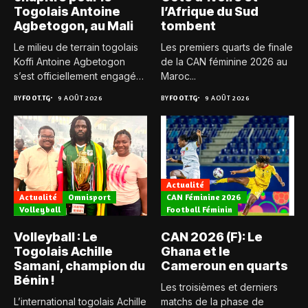
Togolais Antoine
l’Afrique du Sud
Agbetogon, au Mali
tombent
Le milieu de terrain togolais
Les premiers quarts de finale
Koffi Antoine Agbetogon
de la CAN féminine 2026 au
s’est officiellement engagé
Maroc...
avec...
BY
FOOT.TG
9 AOÛT 2026
BY
FOOT.TG
9 AOÛT 2026
Actualité
Actualité
Omnisport
CAN Féminine 2026
Volleyball
Football Féminin
Volleyball : Le
CAN 2026 (F): Le
Togolais Achille
Ghana et le
Samani, champion du
Cameroun en quarts
Bénin !
Les troisièmes et derniers
L’international togolais Achille
matchs de la phase de