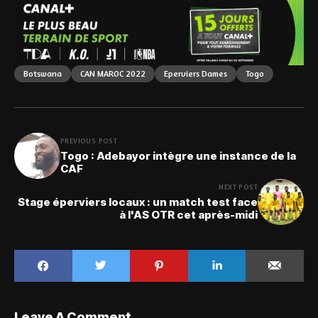
Botswana
CAN MAROC 2022
Eperviers Dames
Togo
PREVIOUS POST
Togo : Adebayor intègre une instance de la
CAF
NEXT POST
Stage éperviers locaux : un match test face
à l'AS OTR cet après-midi
Leave A Comment