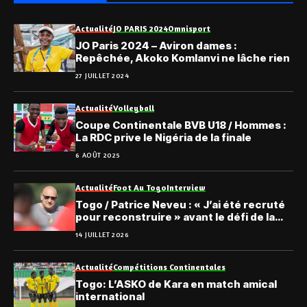
Actualité
JO PARIS 2024
Omnisport
JO Paris 2024 – Aviron dames :
Repêchée, Akoko Komlanvi ne lâche rien
27 JUILLET 2024
Actualité
Volleyball
Coupe Continentale BVB U18 / Hommes :
La RDC prive le Nigéria de la finale
6 AOÛT 2025
Actualité
Foot Au Togo
Interview
Togo / Patrice Neveu : « J’ai été recruté
pour reconstruire » avant le défi de la
CAN 2027
14 JUILLET 2026
Actualité
Compétitions Continentales
Togo: L’ASKO de Kara en match amical
international