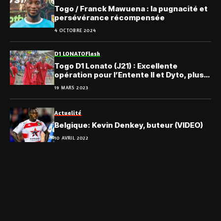
Togo / Franck Mawuena : la pugnacité et
persévérance récompensée
4 OCTOBRE 2024
D1 LONATO
Flash
Togo D1 Lonato (J21) : Excellente
opération pour l’Entente II et Dyto, plus
de peur que de mal pour l’AS Binah
19 MARS 2023
Actualité
Belgique: Kevin Denkey, buteur (VIDEO)
10 AVRIL 2022