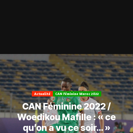
Actualité
CAN Féminine Maroc 2022
CAN Féminine 2022 /
Woedikou Mafille : « ce
qu’on a vu ce soir… »