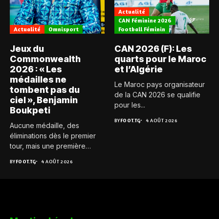
Actualité
CAN Féminine 2026
Actualité
Omnisport
Football Féminin
Jeux du
CAN 2026 (F): Les
Commonwealth
quarts pour le Maroc
2026 : « Les
et l’Algérie
médailles ne
Le Maroc pays organisateur
tombent pas du
de la CAN 2026 se qualifie
ciel », Benjamin
pour les...
Boukpeti
BY
FOOT.TG
4 AOÛT 2026
Aucune médaille, des
éliminations dès le premier
tour, mais une première
expérience...
BY
FOOT.TG
4 AOÛT 2026