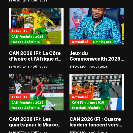
BY
FOOT.TG
5 AOÛT 2026
Actualité
CAN Féminine 2026
Football Féminin
Actualité
Omnisport
CAN 2026 (F): La Côte
Jeux du
d’Ivoire et l’Afrique du
Commonwealth 2026 :
Sud en quarts
« Les médailles ne
BY
FOOT.TG
5 AOÛT 2026
BY
FOOT.TG
4 AOÛT 2026
tombent pas du ciel »,
Benjamin Boukpeti
Actualité
Actualité
CAN Féminine 2026
CAN Féminine 2026
Football Féminin
Football Féminin
CAN 2026 (F): Les
CAN 2026 (F) : Quatre
quarts pour le Maroc
leaders foncent vers
et l’Algérie
les quarts
BY
FOOT.TG
4 AOÛT 2026
BY
FOOT.TG
3 AOÛT 2026