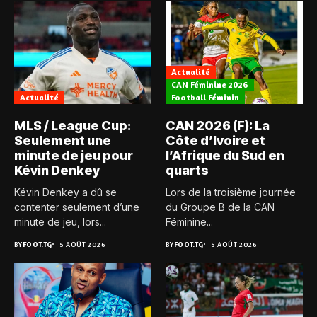
Actualité
CAN Féminine 2026
Actualité
Football Féminin
MLS / League Cup:
CAN 2026 (F): La
Seulement une
Côte d’Ivoire et
minute de jeu pour
l’Afrique du Sud en
Kévin Denkey
quarts
Kévin Denkey a dû se
Lors de la troisième journée
contenter seulement d’une
du Groupe B de la CAN
minute de jeu, lors...
Féminine...
BY
FOOT.TG
5 AOÛT 2026
BY
FOOT.TG
5 AOÛT 2026