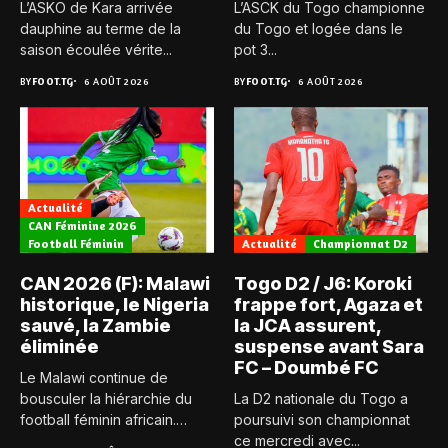
L’ASKO de Kara arrivée
L’ASCK du Togo championne
dauphine au terme de la
du Togo et logée dans le
saison écoulée vérite...
pot 3...
BY
FOOT.TG
6 AOÛT 2026
BY
FOOT.TG
6 AOÛT 2026
Actualité
CAN Féminine 2026
Football Féminin
Actualité
Championnat D2
CAN 2026 (F): Malawi
Togo D2 / J6: Koroki
historique, le Nigeria
frappe fort, Agaza et
sauvé, la Zambie
la JCA assurent,
éliminée
suspense avant Sara
FC – Doumbé FC
Le Malawi continue de
bousculer la hiérarchie du
La D2 nationale du Togo a
football féminin africain.
poursuivi son championnat
Pour...
ce mercredi avec...