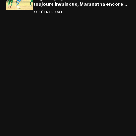
toujours invaincus, Maranatha encore
battu ; tous les résultats
30 DÉCEMBRE 2021