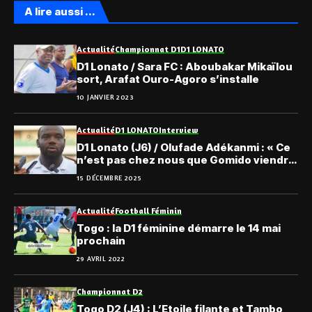
A lire aussi ...
Actualité
Championnat D1
D1 LONATO
D1 Lonato / Sara FC : Aboubakar Mikaïlou
sort, Arafat Ouro-Agoro s’installe
10 JANVIER 2023
Actualité
D1 LONATO
Interview
D1 Lonato (J6) / Olufade Adékanmi : « Ce
n’est pas chez nous que Gomido viendra
se réveiller… »
15 DÉCEMBRE 2025
Actualité
Football Féminin
Togo : la D1 féminine démarre le 14 mai
prochain
29 AVRIL 2022
Championnat D2
Togo D2 (J4) : L’Etoile filante et Tambo