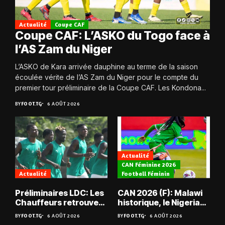
Actualité
Coupe CAF
Coupe CAF: L’ASKO du Togo face à
l’AS Zam du Niger
L’ASKO de Kara arrivée dauphine au terme de la saison
écoulée vérite de l’AS Zam du Niger pour le compte du
premier tour préliminaire de la Coupe CAF. Les Kondona...
BY
FOOT.TG
6 AOÛT 2026
Actualité
CAN Féminine 2026
Actualité
Football Féminin
Préliminaires LDC: Les
CAN 2026 (F): Malawi
Chauffeurs retrouvent
historique, le Nigeria
les Mimos
sauvé, la Zambie
BY
FOOT.TG
6 AOÛT 2026
BY
FOOT.TG
6 AOÛT 2026
éliminée