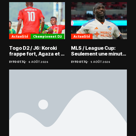
Actualité
Championnat D2
Actualité
Togo D2 / J6: Koroki
MLS / League Cup:
frappe fort, Agaza et la
Seulement une minute
JCA assurent,
de jeu pour Kévin
BY
FOOT.TG
6 AOÛT 2026
BY
FOOT.TG
5 AOÛT 2026
suspense avant Sara
Denkey
FC – Doumbé FC