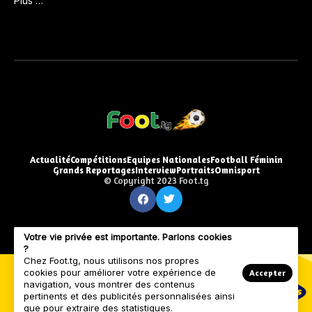
Plus …
Actualité
Compétitions
Equipes Nationales
Football Féminin
Grands Reportages
Interview
Portraits
Omnisport
© Copyright 2023 Foot.tg
Votre vie privée est importante. Parlons cookies
?
Chez Foot.tg, nous utilisons nos propres
cookies pour améliorer votre expérience de
Accepter
navigation, vous montrer des contenus
pertinents et des publicités personnalisées ainsi
que pour extraire des statistiques.