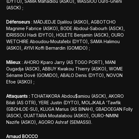
(DYTO), SAMA Mahadiou (ASKO), WASSIOU Ouro-Gnéni
(ASCK) ;
Défenseurs
: MÄDJEDJE Djalilou (ASKO), AGBOTCHO
Magnime Fabrice (ASKO), BODE Abdoul-Sabourh (ASCK),
IDRISSOU Hadi (DYTO), HOLETE Benjamin (ASCK), OURO
WETCHIRE Aboudou-Mouta1ebi (DYTO), SAMA Halimou
(ASKO), AYIVI Koffi Bernardin (GOMIDO) ;
Milieux
: AHORO Kparo Jarry (AS TOGO PORT), MANI
Ougadja (ASCK), ABBUY Kwakou Thierry (ASKO), WOME
Séname Dové (GOMIDO), ABALO Denis (DYTO), NOVON
Efoe (ASKO) ;
Attaquants :
TCHATAKORA Abdou$amiou (ASCK), AKORO
Bilali (AS OTR), YERE Justin (DYTO), MOLJKAILA ‘Tawfik
(GBOHLOE-SU), KLUGA Marius (AS BINAH), GBADOEGAN Folly
(ASCK), OUATTARA Moutalabou (ASKO), OURO-NIMINI
Nazife (ASKO), AGORO Ashraf (SEMASSI).
Arnaud BOCCO