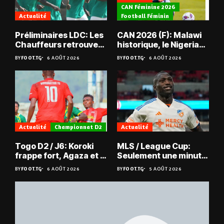
CAN Féminine 2026
Actualité
Football Féminin
Préliminaires LDC: Les
CAN 2026 (F): Malawi
Chauffeurs retrouvent
historique, le Nigeria
les Mimos
sauvé, la Zambie
BY
FOOT.TG
6 AOÛT 2026
BY
FOOT.TG
6 AOÛT 2026
éliminée
Actualité
Championnat D2
Actualité
Togo D2 / J6: Koroki
MLS / League Cup:
frappe fort, Agaza et la
Seulement une minute
JCA assurent,
de jeu pour Kévin
BY
FOOT.TG
6 AOÛT 2026
BY
FOOT.TG
5 AOÛT 2026
suspense avant Sara
Denkey
FC – Doumbé FC