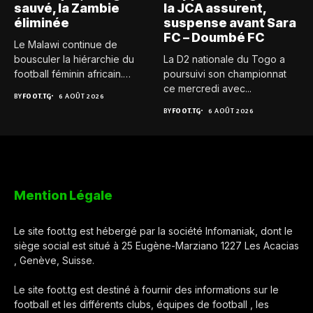
sauvé, la Zambie
la JCA assurent,
éliminée
suspense avant Sara
FC – Doumbé FC
Le Malawi continue de
bousculer la hiérarchie du
La D2 nationale du Togo a
football féminin africain.
poursuivi son championnat
Pour...
ce mercredi avec...
BY
FOOT.TG
6 AOÛT 2026
BY
FOOT.TG
6 AOÛT 2026
Mention Légale
Le site foot.tg est hébergé par la société Infomaniak, dont le
siège social est situé à 25 Eugène-Marziano 1227 Les Acacias
, Genève, Suisse.
Le site foot.tg est destiné à fournir des informations sur le
football et les différents clubs, équipes de football , les