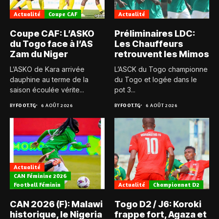
Actualité
Coupe CAF
Actualité
Coupe CAF: L’ASKO
Préliminaires LDC:
du Togo face à l’AS
Les Chauffeurs
Zam du Niger
retrouvent les Mimos
L’ASKO de Kara arrivée
L’ASCK du Togo championne
dauphine au terme de la
du Togo et logée dans le
saison écoulée vérite...
pot 3...
BY
FOOT.TG
6 AOÛT 2026
BY
FOOT.TG
6 AOÛT 2026
Actualité
CAN Féminine 2026
Football Féminin
Actualité
Championnat D2
CAN 2026 (F): Malawi
Togo D2 / J6: Koroki
historique, le Nigeria
frappe fort, Agaza et