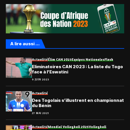
A lire aussi ...
Actualité
Élim CAN 2023
Equipes Nationales
Flash
Eliminatoires CAN 2023 : La liste du Togo
face à l’Eswatini
9 JUIN 2023
Actualité
Des Togolais s’illustrent en championnat
du Bénin
27 MAI 2021
Actualité
Mondial Volleyball 2025
Volleyball