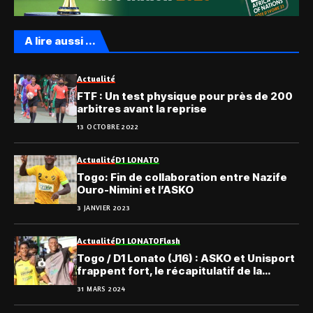
A lire aussi ...
Actualité
FTF : Un test physique pour près de 200
arbitres avant la reprise
13 OCTOBRE 2022
Actualité
D1 LONATO
Togo: Fin de collaboration entre Nazife
Ouro-Nimini et l’ASKO
3 JANVIER 2023
Actualité
D1 LONATO
Flash
Togo / D1 Lonato (J16) : ASKO et Unisport
frappent fort, le récapitulatif de la
reprise
31 MARS 2024