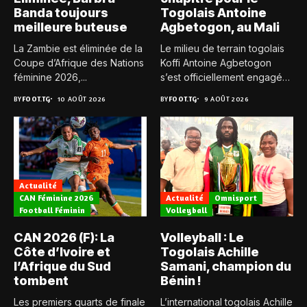
Banda toujours
Togolais Antoine
meilleure buteuse
Agbetogon, au Mali
La Zambie est éliminée de la
Le milieu de terrain togolais
Coupe d’Afrique des Nations
Koffi Antoine Agbetogon
féminine 2026,...
s’est officiellement engagé
avec...
BY
FOOT.TG
10 AOÛT 2026
BY
FOOT.TG
9 AOÛT 2026
Actualité
CAN Féminine 2026
Actualité
Omnisport
Football Féminin
Volleyball
CAN 2026 (F): La
Volleyball : Le
Côte d’Ivoire et
Togolais Achille
l’Afrique du Sud
Samani, champion du
tombent
Bénin !
Les premiers quarts de finale
L’international togolais Achille