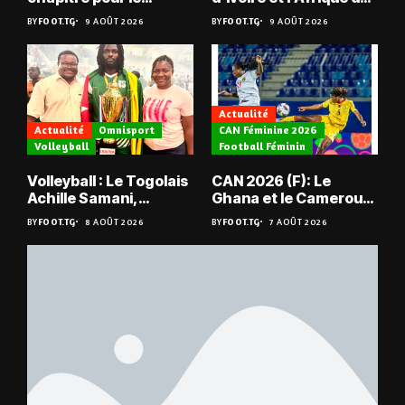
Togolais Antoine
Sud tombent
BY
FOOT.TG
9 AOÛT 2026
BY
FOOT.TG
9 AOÛT 2026
Agbetogon, au Mali
Actualité
Actualité
Omnisport
CAN Féminine 2026
Volleyball
Football Féminin
Volleyball : Le Togolais
CAN 2026 (F): Le
Achille Samani,
Ghana et le Cameroun
champion du Bénin !
en quarts
BY
FOOT.TG
8 AOÛT 2026
BY
FOOT.TG
7 AOÛT 2026