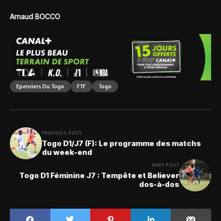
Arnaud BOCCO
Eperviers Du Togo
FTF
Togo
PREVIOUS POST
Togo D1/J7 (F): Le programme des matchs
du week-end
NEXT POST
Togo D1 Féminine J7 : Tempête et Believer
dos-à-dos