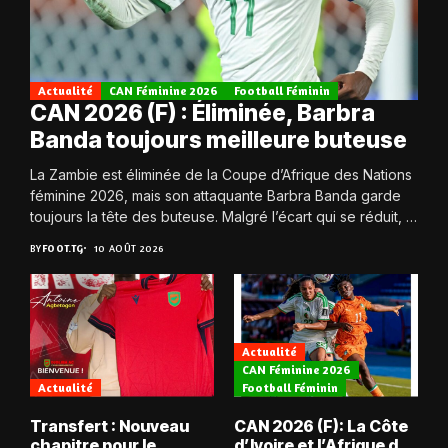
Actualité
CAN Féminine 2026
Football Féminin
CAN 2026 (F) : Éliminée, Barbra
Banda toujours meilleure buteuse
La Zambie est éliminée de la Coupe d’Afrique des Nations
féminine 2026, mais son attaquante Barbra Banda garde
toujours la tête des buteuse. Malgré l’écart qui se réduit, la
Zambie...
BY
FOOT.TG
10 AOÛT 2026
Actualité
CAN Féminine 2026
Actualité
Football Féminin
Transfert : Nouveau
CAN 2026 (F): La Côte
chapitre pour le
d’Ivoire et l’Afrique du