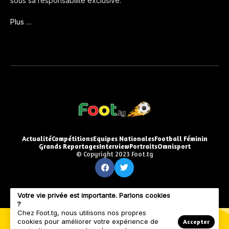
sous sa responsabilité exclusive.
Plus …
Actualité
Compétitions
Equipes Nationales
Football Féminin
Grands Reportages
Interview
Portraits
Omnisport
© Copyright 2023 Foot.tg
Votre vie privée est importante. Parlons cookies
?
Chez Foot.tg, nous utilisons nos propres
cookies pour améliorer votre expérience de
Accepter