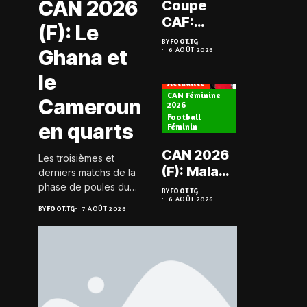
CAN 2026
Coupe
Prélimi
CAF:
(F): Le
LDC: L
L’ASKO du
BY
FOOT.TG
Chauff
Ghana et
6 AOÛT 2026
Togo face
BY
FOOT.TG
6 AOÛT 202
retrou
à l’AS Zam
le
les Mi
Actualité
du Niger
CAN Féminine
Cameroun
2026
Football
Actualité
en quarts
Féminin
Championn
CAN 2026
Les troisièmes et
Togo D2
(F): Malawi
derniers matchs de la
Koroki
historique,
phase de poules du
BY
FOOT.TG
frappe 
6 AOÛT 2026
groupe D de la CAN
le Nigeria
BY
FOOT.TG
BY
FOOT.TG
7 AOÛT 2026
6 AOÛT 202
Agaza e
féminine 2026 se sont
sauvé, la
JCA
joués le 6 août 2026 à
Zambie
20h GMT. Les Black...
assure
éliminée
suspe
avant S
FC – D