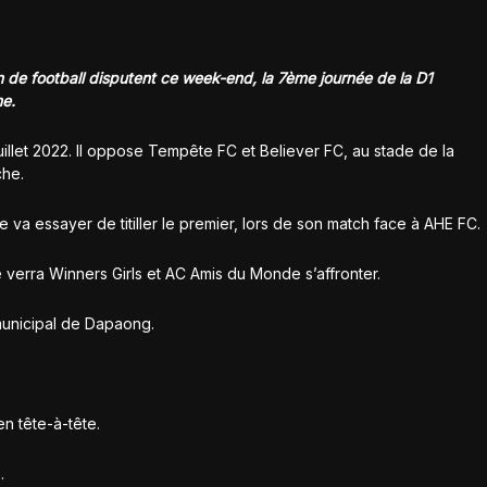
de football disputent ce week-end, la 7ème journée de la D1
me.
illet 2022. Il oppose Tempête FC et Believer FC, au stade de la
che.
 va essayer de titiller le premier, lors de son match face à AHE FC.
verra Winners Girls et AC Amis du Monde s’affronter.
 municipal de Dapaong.
n tête-à-tête.
.