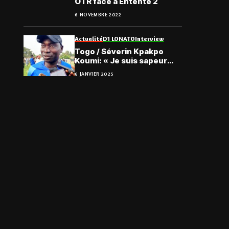
OTR face à Entente 2
6 NOVEMBRE 2022
Actualité
D1 LONATO
Interview
Togo / Séverin Kpakpo
Koumi: « Je suis sapeur
pompier à l’Etoile Filante…
6 JANVIER 2025
»