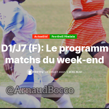
Actualité
Football Féminin
 D1/J7 (F): Le programm
matchs du week-end
FOOT.TG
29 JUILLET 2022
1 MINS READ