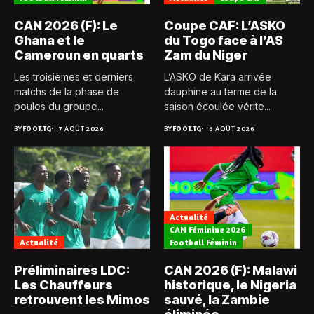
CAN 2026 (F): Le
Coupe CAF: L’ASKO
Ghana et le
du Togo face à l’AS
Cameroun en quarts
Zam du Niger
Les troisièmes et derniers
L’ASKO de Kara arrivée
matchs de la phase de
dauphine au terme de la
poules du groupe...
saison écoulée vérite...
BY
FOOT.TG
7 AOÛT 2026
BY
FOOT.TG
6 AOÛT 2026
Actualité
CAN Féminine 2026
Actualité
Football Féminin
Préliminaires LDC:
CAN 2026 (F): Malawi
Les Chauffeurs
historique, le Nigeria
retrouvent les Mimos
sauvé, la Zambie