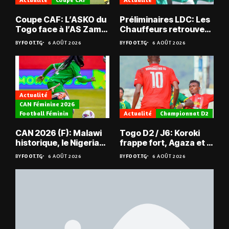
Coupe CAF: L’ASKO du
Préliminaires LDC: Les
Togo face à l’AS Zam
Chauffeurs retrouvent
du Niger
les Mimos
BY
FOOT.TG
6 AOÛT 2026
BY
FOOT.TG
6 AOÛT 2026
Actualité
CAN Féminine 2026
Football Féminin
Actualité
Championnat D2
CAN 2026 (F): Malawi
Togo D2 / J6: Koroki
historique, le Nigeria
frappe fort, Agaza et la
sauvé, la Zambie
JCA assurent,
BY
FOOT.TG
6 AOÛT 2026
BY
FOOT.TG
6 AOÛT 2026
éliminée
suspense avant Sara
FC – Doumbé FC