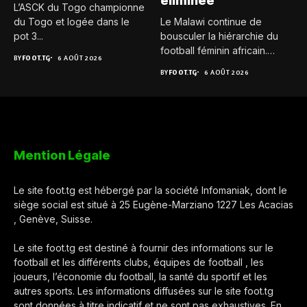
éliminée
L’ASCK du Togo championne
du Togo et logée dans le
Le Malawi continue de
pot 3...
bousculer la hiérarchie du
football féminin africain.
BY
FOOT.TG
6 AOÛT 2026
Pour...
BY
FOOT.TG
6 AOÛT 2026
Mention Légale
Le site foot.tg est hébergé par la société Infomaniak, dont le
siège social est situé à 25 Eugène-Marziano 1227 Les Acacias
, Genève, Suisse.
Le site foot.tg est destiné à fournir des informations sur le
football et les différents clubs, équipes de football , les
joueurs, l’économie du football, la santé du sportif et les
autres sports. Les informations diffusées sur le site foot.tg
sont données à titre indicatif et ne sont pas exhaustives. En