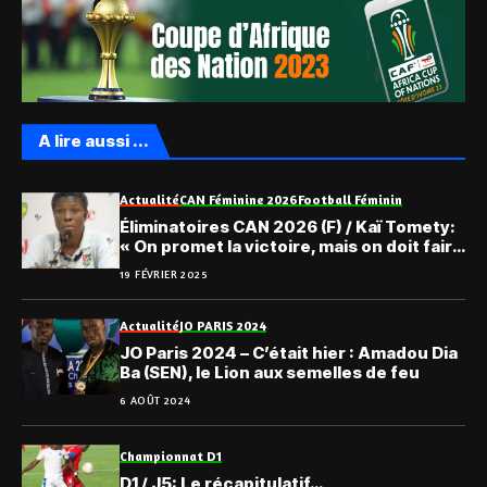
A lire aussi ...
Actualité
CAN Féminine 2026
Football Féminin
Éliminatoires CAN 2026 (F) / Kaï Tomety:
« On promet la victoire, mais on doit faire
attention… »
19 FÉVRIER 2025
Actualité
JO PARIS 2024
JO Paris 2024 – C’était hier : Amadou Dia
Ba (SEN), le Lion aux semelles de feu
6 AOÛT 2024
Championnat D1
D1 / J5: Le récapitulatif…