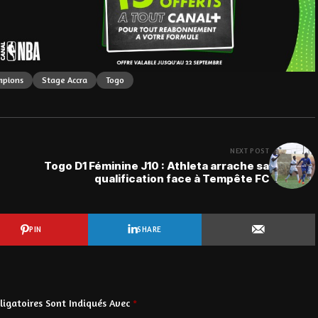
mpions
Stage Accra
Togo
NEXT POST
Togo D1 Féminine J10 : Athleta arrache sa
qualification face à Tempête FC
PIN
SHARE
igatoires Sont Indiqués Avec
*