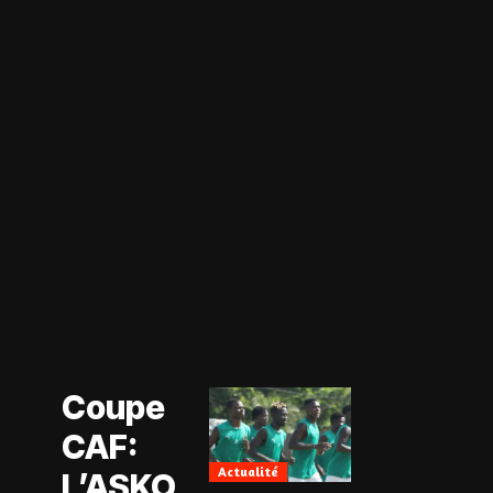
Actualité
Coupe CAF
Actualité
Coupe
CAN Féminine
2026
CAF:
Football
Féminin
Actualité
L’ASKO