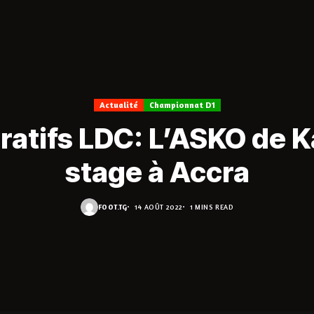
Actualité
Championnat D1
ratifs LDC: L’ASKO de K
stage à Accra
FOOT.TG
14 AOÛT 2022
1 MINS READ