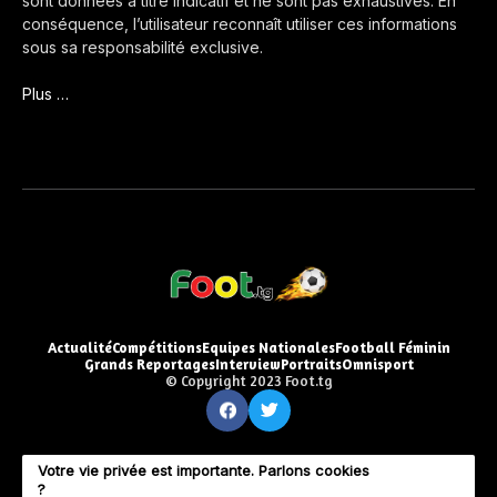
sont données à titre indicatif et ne sont pas exhaustives. En
conséquence, l’utilisateur reconnaît utiliser ces informations
sous sa responsabilité exclusive.
Plus …
Actualité
Compétitions
Equipes Nationales
Football Féminin
Grands Reportages
Interview
Portraits
Omnisport
© Copyright 2023 Foot.tg
Votre vie privée est importante. Parlons cookies
?