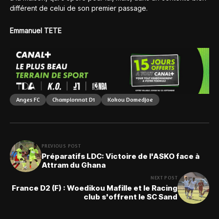
différent de celui de son premier passage.
Emmanuel TETE
Anges FC
Championnat D1
Kokou Domedjoe
PREVIOUS POST
Préparatifs LDC: Victoire de l'ASKO face à
Attram du Ghana
NEXT POST
France D2 (F) : Woedikou Mafille et le Racing
club s'offrent le SC Sand