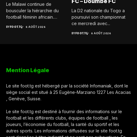
FC – Doumbé FC
Le Malawi continue de
bousculer la hiérarchie du
La D2 nationale du Togo a
football féminin africain.
poursuivi son championnat
Pour...
ce mercredi avec...
BY
FOOT.TG
6 AOÛT 2026
BY
FOOT.TG
6 AOÛT 2026
Mention Légale
Le site foot.tg est hébergé par la société Infomaniak, dont le
siège social est situé à 25 Eugène-Marziano 1227 Les Acacias
, Genève, Suisse.
Le site foot.tg est destiné à fournir des informations sur le
football et les différents clubs, équipes de football , les
joueurs, l’économie du football, la santé du sportif et les
autres sports. Les informations diffusées sur le site foot.tg