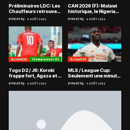
Préliminaires LDC: Les
CAN 2026 (F): Malawi
Chauffeurs retrouvent
historique, le Nigeria
les Mimos
sauvé, la Zambie
BY
FOOT.TG
6 AOÛT 2026
BY
FOOT.TG
6 AOÛT 2026
éliminée
Actualité
Championnat D2
Actualité
Togo D2 / J6: Koroki
MLS / League Cup:
frappe fort, Agaza et la
Seulement une minute
JCA assurent,
de jeu pour Kévin
BY
FOOT.TG
6 AOÛT 2026
BY
FOOT.TG
5 AOÛT 2026
suspense avant Sara
Denkey
FC – Doumbé FC