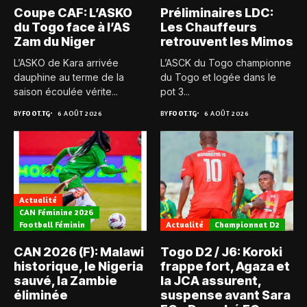
Coupe CAF: L’ASKO
Préliminaires LDC:
du Togo face à l’AS
Les Chauffeurs
Zam du Niger
retrouvent les Mimos
L’ASKO de Kara arrivée
L’ASCK du Togo championne
dauphine au terme de la
du Togo et logée dans le
saison écoulée vérite...
pot 3...
BY
FOOT.TG
6 AOÛT 2026
BY
FOOT.TG
6 AOÛT 2026
Actualité
CAN Féminine 2026
Football Féminin
Actualité
Championnat D2
CAN 2026 (F): Malawi
Togo D2 / J6: Koroki
historique, le Nigeria
frappe fort, Agaza et
sauvé, la Zambie
la JCA assurent,
éliminée
suspense avant Sara