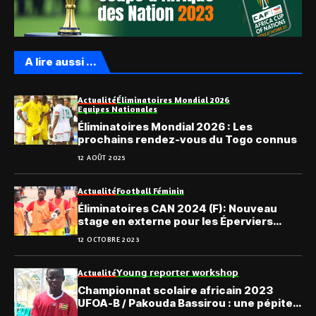
A lire aussi ...
Actualité
Éliminatoires Mondial 2026
Equipes Nationales
Éliminatoires Mondial 2026 : Les
prochains rendez-vous du Togo connus
12 AOÛT 2025
Actualité
Football Féminin
Éliminatoires CAN 2024 (F): Nouveau
stage en externe pour les Éperviers
Dames
12 OCTOBRE 2023
Actualité
𝗬𝗼𝘂𝗻𝗴 𝗿𝗲𝗽𝗼𝗿𝘁𝗲𝗿 𝘄𝗼𝗿𝗸𝘀𝗵𝗼𝗽
Championnat scolaire africain 2023
UFOA-B / Pakouda Bassirou : une pépite à
suivre