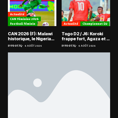
Actualité
CAN Féminine 2026
Football Féminin
Actualité
Championnat D2
CAN 2026 (F): Malawi
Togo D2 / J6: Koroki
historique, le Nigeria
frappe fort, Agaza et la
sauvé, la Zambie
JCA assurent,
BY
FOOT.TG
6 AOÛT 2026
BY
FOOT.TG
6 AOÛT 2026
éliminée
suspense avant Sara
FC – Doumbé FC