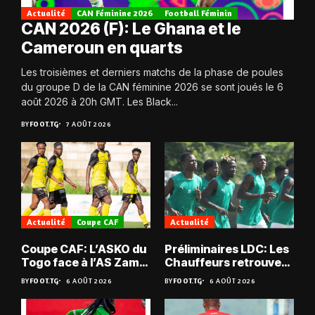
Actualité
CAN Féminine 2026
Football Féminin
CAN 2026 (F): Le Ghana et le
Cameroun en quarts
Les troisièmes et derniers matchs de la phase de poules
du groupe D de la CAN féminine 2026 se sont joués le 6
août 2026 à 20h GMT. Les Black...
BY
FOOT.TG
7 AOÛT 2026
Actualité
Coupe CAF
Actualité
Coupe CAF: L’ASKO du
Préliminaires LDC: Les
Togo face à l’AS Zam
Chauffeurs retrouvent
du Niger
les Mimos
BY
FOOT.TG
6 AOÛT 2026
BY
FOOT.TG
6 AOÛT 2026