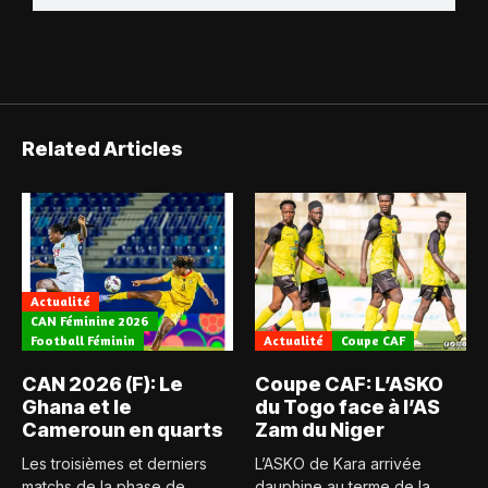
Related Articles
Actualité
CAN Féminine 2026
Football Féminin
Actualité
Coupe CAF
CAN 2026 (F): Le
Coupe CAF: L’ASKO
Ghana et le
du Togo face à l’AS
Cameroun en quarts
Zam du Niger
Les troisièmes et derniers
L’ASKO de Kara arrivée
matchs de la phase de
dauphine au terme de la