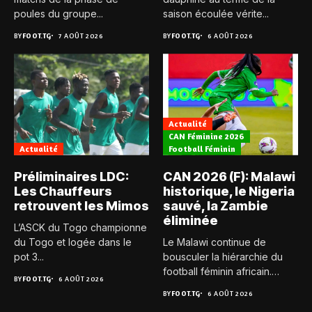
poules du groupe...
saison écoulée vérite...
BY
FOOT.TG
7 AOÛT 2026
BY
FOOT.TG
6 AOÛT 2026
Actualité
CAN Féminine 2026
Actualité
Football Féminin
Préliminaires LDC:
CAN 2026 (F): Malawi
Les Chauffeurs
historique, le Nigeria
retrouvent les Mimos
sauvé, la Zambie
éliminée
L’ASCK du Togo championne
du Togo et logée dans le
Le Malawi continue de
pot 3...
bousculer la hiérarchie du
football féminin africain.
BY
FOOT.TG
6 AOÛT 2026
Pour...
BY
FOOT.TG
6 AOÛT 2026