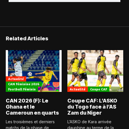
Related Articles
Actualité
CAN Féminine 2026
Football Féminin
Actualité
Coupe CAF
CAN 2026 (F): Le
Coupe CAF: L’ASKO
Ghana et le
du Togo face à l’AS
Cameroun en quarts
Zam du Niger
Les troisièmes et derniers
L’ASKO de Kara arrivée
matchs de la phase de
dauphine au terme de la