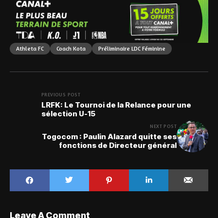
Athleta FC
Coach Kota
Préliminaire LDC Féminine
PREVIOUS POST
LRFK: Le Tournoi de la Relance pour une
sélection U-15
NEXT POST
Togocom : Paulin Alazard quitte ses
fonctions de Directeur général
Leave A Comment