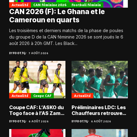
Actualité
CAN Féminine 2026
Football Féminin
CAN 2026 (F): Le Ghana et le
Cameroun en quarts
Les troisièmes et derniers matchs de la phase de poules
du groupe D de la CAN féminine 2026 se sont joués le 6
août 2026 à 20h GMT. Les Black...
BY
FOOT.TG
7 AOÛT 2026
Actualité
Coupe CAF
Actualité
Coupe CAF: L’ASKO du
Préliminaires LDC: Les
Togo face à l’AS Zam
Chauffeurs retrouvent
du Niger
les Mimos
BY
FOOT.TG
6 AOÛT 2026
BY
FOOT.TG
6 AOÛT 2026