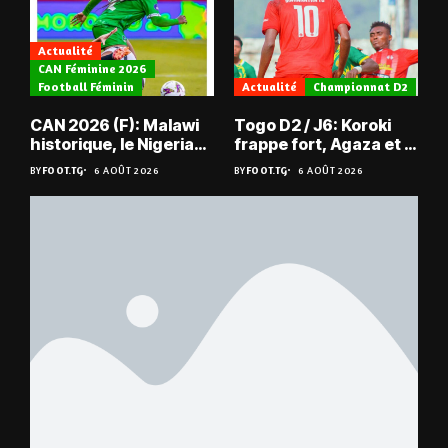
Actualité
CAN Féminine 2026
Football Féminin
Actualité
Championnat D2
CAN 2026 (F): Malawi
Togo D2 / J6: Koroki
historique, le Nigeria
frappe fort, Agaza et la
sauvé, la Zambie
JCA assurent,
BY
FOOT.TG
6 AOÛT 2026
BY
FOOT.TG
6 AOÛT 2026
éliminée
suspense avant Sara
FC – Doumbé FC