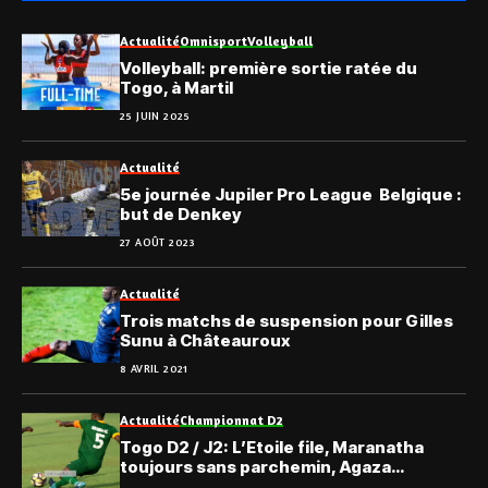
Actualité
Omnisport
Volleyball
Volleyball: première sortie ratée du
Togo, à Martil
25 JUIN 2025
Actualité
5e journée Jupiler Pro League Belgique :
but de Denkey
27 AOÛT 2023
Actualité
Trois matchs de suspension pour Gilles
Sunu à Châteauroux
8 AVRIL 2021
Actualité
Championnat D2
Togo D2 / J2: L’Etoile file, Maranatha
toujours sans parchemin, Agaza
démarre