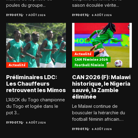
poules du groupe...
saison écoulée vérite...
BY
FOOT.TG
7 AOÛT 2026
BY
FOOT.TG
6 AOÛT 2026
Actualité
CAN Féminine 2026
Actualité
Football Féminin
Préliminaires LDC:
CAN 2026 (F): Malawi
Les Chauffeurs
historique, le Nigeria
retrouvent les Mimos
sauvé, la Zambie
éliminée
L’ASCK du Togo championne
du Togo et logée dans le
Le Malawi continue de
pot 3...
bousculer la hiérarchie du
football féminin africain.
BY
FOOT.TG
6 AOÛT 2026
Pour...
BY
FOOT.TG
6 AOÛT 2026