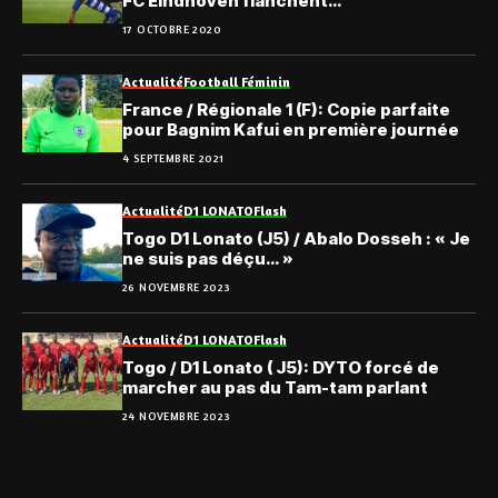
FC Eindhoven flanchent…
17 OCTOBRE 2020
Actualité
Football Féminin
France / Régionale 1 (F): Copie parfaite
pour Bagnim Kafui en première journée
4 SEPTEMBRE 2021
Actualité
D1 LONATO
Flash
Togo D1 Lonato (J5) / Abalo Dosseh : « Je
ne suis pas déçu… »
26 NOVEMBRE 2023
Actualité
D1 LONATO
Flash
Togo / D1 Lonato ( J5): DYTO forcé de
marcher au pas du Tam-tam parlant
24 NOVEMBRE 2023