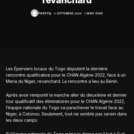
revanchard
FOOT.TG
3 SEPTEMBRE 2022
1 MINS READ
Les Éperviers locaux du Togo disputent la dernière
rencontre qualificative pour le CHAN Algérie 2022, face à un
Mena du Niger, revanchard. La rencontre a lieu au Bénin.
Après avoir remporté la manche aller du deuxième et dernier
tour qualificatif des éliminatoires pour le CHAN Algérie 2022,
l’équipe nationale du Togo va parachever le travail face au
Niger, à Cotonou. Seulement, tout ne semble pas serein dans
les deux camps.
Si l’équipe nationale du Togo mène la danse par 1 but à 0 et