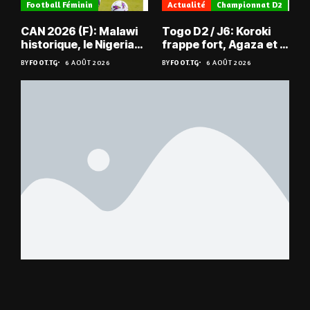
Football Féminin
Actualité
Championnat D2
CAN 2026 (F): Malawi
Togo D2 / J6: Koroki
historique, le Nigeria
frappe fort, Agaza et la
sauvé, la Zambie
JCA assurent,
BY
FOOT.TG
6 AOÛT 2026
BY
FOOT.TG
6 AOÛT 2026
éliminée
suspense avant Sara
FC – Doumbé FC