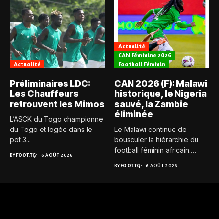
Actualité
CAN Féminine 2026
Actualité
Football Féminin
Préliminaires LDC:
CAN 2026 (F): Malawi
Les Chauffeurs
historique, le Nigeria
retrouvent les Mimos
sauvé, la Zambie
éliminée
L’ASCK du Togo championne
du Togo et logée dans le
Le Malawi continue de
pot 3...
bousculer la hiérarchie du
football féminin africain.
BY
FOOT.TG
6 AOÛT 2026
Pour...
BY
FOOT.TG
6 AOÛT 2026