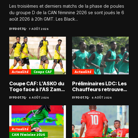
Les troisièmes et derniers matchs de la phase de poules
du groupe D de la CAN féminine 2026 se sont joués le 6
août 2026 à 20h GMT. Les Black...
BY
FOOT.TG
7 AOÛT 2026
Actualité
Coupe CAF
Actualité
Coupe CAF: L’ASKO du
Préliminaires LDC: Les
Togo face à l’AS Zam
Chauffeurs retrouvent
du Niger
les Mimos
BY
FOOT.TG
6 AOÛT 2026
BY
FOOT.TG
6 AOÛT 2026
Actualité
CAN Féminine 2026