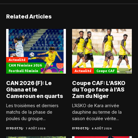
Related Articles
Actualité
CAN Féminine 2026
Football Féminin
Actualité
Coupe CAF
CAN 2026 (F): Le
Coupe CAF: L’ASKO
Ghana et le
du Togo face à l’AS
Cameroun en quarts
Zam du Niger
Les troisièmes et derniers
L’ASKO de Kara arrivée
matchs de la phase de
dauphine au terme de la
poules du groupe...
saison écoulée vérite...
BY
FOOT.TG
7 AOÛT 2026
BY
FOOT.TG
6 AOÛT 2026