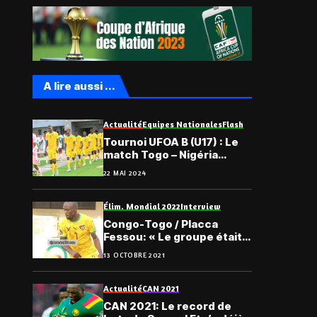
A lire aussi ...
Actualité
Equipes Nationales
Flash
Tournoi UFOA B (U17) : Le
match Togo – Nigéria
reporté
22 MAI 2024
Élim. Mondial 2022
Interview
Congo-Togo / Placca
Fessou: « Le groupe était
vraiment solide… »
13 OCTOBRE 2021
Actualité
CAN 2021
CAN 2021: Le record de