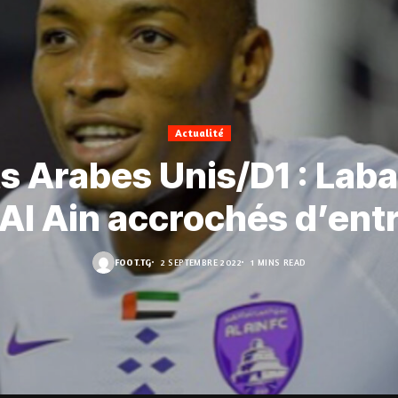
Actualité
s Arabes Unis/D1 : Lab
 Al Ain accrochés d’ent
FOOT.TG
2 SEPTEMBRE 2022
1 MINS READ