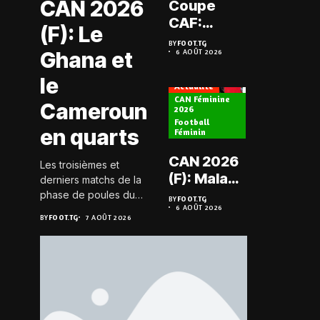
CAN 2026
Coupe
Prélimi
CAF:
(F): Le
LDC: L
L’ASKO du
BY
FOOT.TG
Chauff
Ghana et
6 AOÛT 2026
Togo face
BY
FOOT.TG
6 AOÛT 202
retrou
à l’AS Zam
le
les Mi
Actualité
du Niger
CAN Féminine
Cameroun
2026
Football
Actualité
en quarts
Féminin
Championn
CAN 2026
Les troisièmes et
Togo D2
(F): Malawi
derniers matchs de la
Koroki
historique,
phase de poules du
BY
FOOT.TG
frappe 
6 AOÛT 2026
groupe D de la CAN
le Nigeria
BY
FOOT.TG
BY
FOOT.TG
7 AOÛT 2026
6 AOÛT 202
Agaza e
féminine 2026 se sont
sauvé, la
JCA
joués le 6 août 2026 à
Zambie
20h GMT. Les Black...
assure
éliminée
suspe
avant S
FC – D