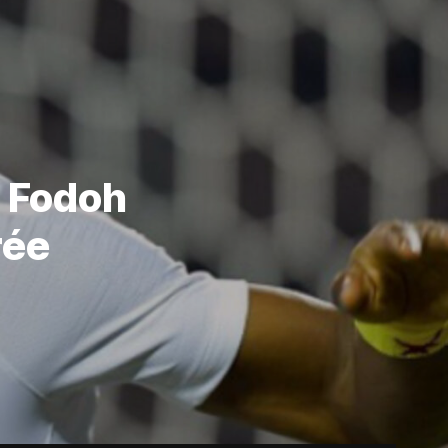
a Fodoh
rée