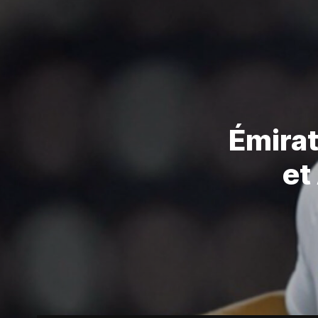
Émirat
et