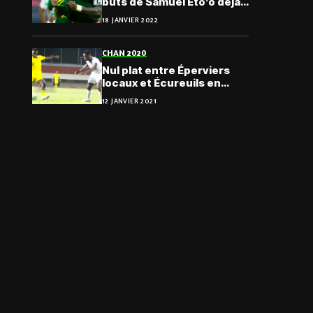
buts de Samuel Eto’o déjà
égalé par Vincent
18 JANVIER 2022
Aboubakar
CHAN 2020
Nul plat entre Éperviers
locaux et Écureuils en
match amical retour
12 JANVIER 2021