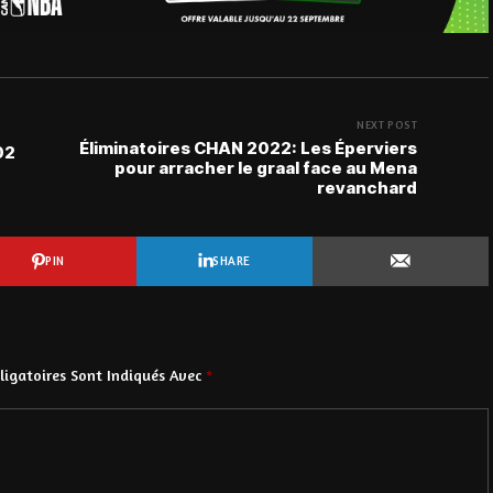
NEXT POST
Éliminatoires CHAN 2022: Les Éperviers
02
pour arracher le graal face au Mena
revanchard
PIN
SHARE
igatoires Sont Indiqués Avec
*