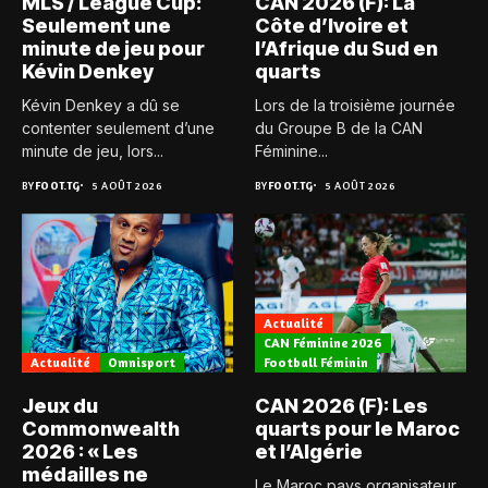
MLS / League Cup:
CAN 2026 (F): La
Seulement une
Côte d’Ivoire et
minute de jeu pour
l’Afrique du Sud en
Kévin Denkey
quarts
Kévin Denkey a dû se
Lors de la troisième journée
contenter seulement d’une
du Groupe B de la CAN
minute de jeu, lors...
Féminine...
BY
FOOT.TG
5 AOÛT 2026
BY
FOOT.TG
5 AOÛT 2026
Actualité
CAN Féminine 2026
Actualité
Omnisport
Football Féminin
Jeux du
CAN 2026 (F): Les
Commonwealth
quarts pour le Maroc
2026 : « Les
et l’Algérie
médailles ne
Le Maroc pays organisateur