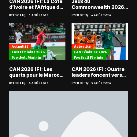
CAN 2026 (F): La Côte
Jeux du
d’Ivoire et l’Afrique du
Commonwealth 2026 :
Sud en quarts
« Les médailles ne
BY
FOOT.TG
5 AOÛT 2026
BY
FOOT.TG
4 AOÛT 2026
tombent pas du ciel »,
Benjamin Boukpeti
Actualité
Actualité
CAN Féminine 2026
CAN Féminine 2026
Football Féminin
Football Féminin
CAN 2026 (F): Les
CAN 2026 (F) : Quatre
quarts pour le Maroc
leaders foncent vers
et l’Algérie
les quarts
BY
FOOT.TG
4 AOÛT 2026
BY
FOOT.TG
3 AOÛT 2026