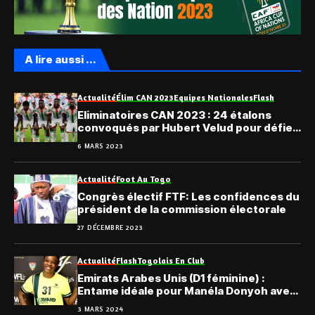
A lire aussi ...
Actualité
Élim CAN 2023
Equipes Nationales
Flash
Eliminatoires CAN 2023 : 24 étalons
convoqués par Hubert Velud pour défier
le Togo
6 MARS 2023
Actualité
Foot Au Togo
Congrès électif FTF: Les confidences du
président de la commission électorale
27 DÉCEMBRE 2023
Actualité
Flash
Togolais En Club
Emirats Arabes Unis (D1 féminine) :
Entame idéale pour Manéla Donyoh avec
le FC Mubadara
3 MARS 2024