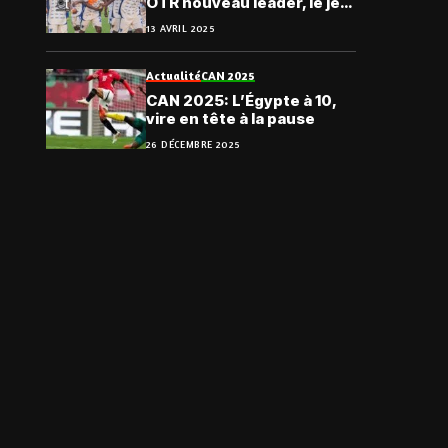
OTR nouveau leader, le jeu
de chaises musicales se
13 AVRIL 2025
poursuit
Actualité
CAN 2025
CAN 2025: L’Égypte à 10,
vire en tête à la pause
26 DÉCEMBRE 2025