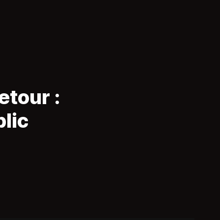
etour :
blic