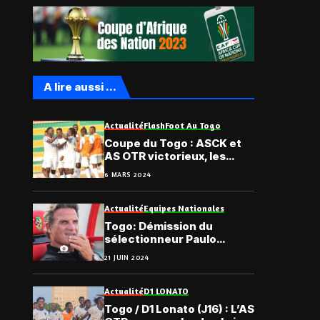
A lire aussi ...
Actualité
Flash
Foot Au Togo
Coupe du Togo : ASCK et
AS OTR victorieux, les
résultats du jour
6 MARS 2024
Actualité
Equipes Nationales
Togo: Démission du
sélectionneur Paulo
Duarte
21 JUIN 2024
Actualité
D1 LONATO
Togo / D1 Lonato (J16) : L’AS