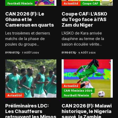
Football Féminin
Actualité
Coupe CAF
CAN 2026 (F): Le
Coupe CAF: L’ASKO
Ghana et le
du Togo face à l’AS
Cameroun en quarts
Zam du Niger
Les troisièmes et derniers
L’ASKO de Kara arrivée
matchs de la phase de
dauphine au terme de la
poules du groupe...
saison écoulée vérite...
BY
FOOT.TG
7 AOÛT 2026
BY
FOOT.TG
6 AOÛT 2026
Actualité
CAN Féminine 2026
Actualité
Football Féminin
Préliminaires LDC:
CAN 2026 (F): Malawi
Les Chauffeurs
historique, le Nigeria
retrouvent les Mimos
sauvé, la Zambie