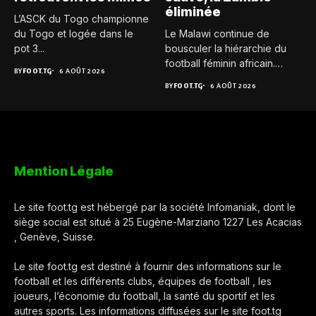
éliminée
L’ASCK du Togo championne
du Togo et logée dans le
Le Malawi continue de
pot 3...
bousculer la hiérarchie du
football féminin africain.
BY
FOOT.TG
6 AOÛT 2026
Pour...
BY
FOOT.TG
6 AOÛT 2026
Mention Légale
Le site foot.tg est hébergé par la société Infomaniak, dont le
siège social est situé à 25 Eugène-Marziano 1227 Les Acacias
, Genève, Suisse.
Le site foot.tg est destiné à fournir des informations sur le
football et les différents clubs, équipes de football , les
joueurs, l’économie du football, la santé du sportif et les
autres sports. Les informations diffusées sur le site foot.tg