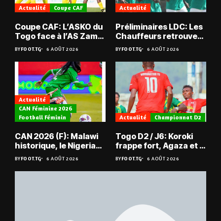
Actualité
Coupe CAF
Actualité
Coupe CAF: L’ASKO du
Préliminaires LDC: Les
Togo face à l’AS Zam
Chauffeurs retrouvent
du Niger
les Mimos
BY
FOOT.TG
6 AOÛT 2026
BY
FOOT.TG
6 AOÛT 2026
Actualité
CAN Féminine 2026
Football Féminin
Actualité
Championnat D2
CAN 2026 (F): Malawi
Togo D2 / J6: Koroki
historique, le Nigeria
frappe fort, Agaza et la
sauvé, la Zambie
JCA assurent,
BY
FOOT.TG
6 AOÛT 2026
BY
FOOT.TG
6 AOÛT 2026
éliminée
suspense avant Sara
FC – Doumbé FC