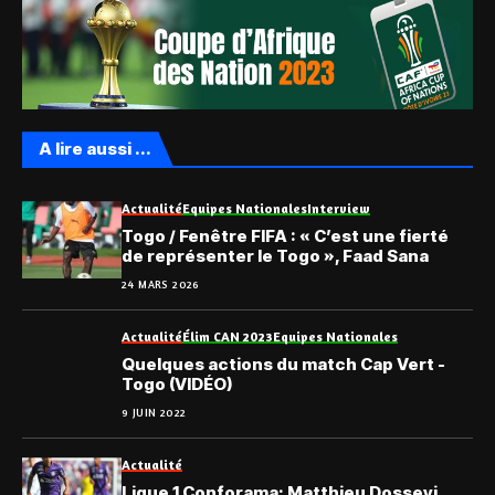
A lire aussi ...
Actualité
Equipes Nationales
Interview
Togo / Fenêtre FIFA : « C’est une fierté
de représenter le Togo », Faad Sana
24 MARS 2026
Actualité
Élim CAN 2023
Equipes Nationales
Quelques actions du match Cap Vert -
Togo (VIDÉO)
9 JUIN 2022
Actualité
Ligue 1 Conforama: Matthieu Dossevi