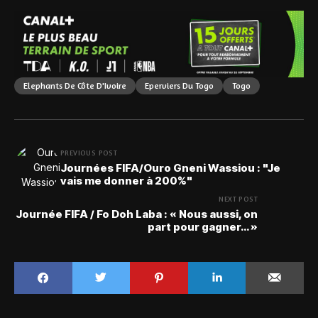
Elephants De Côte D'Ivoire
Eperviers Du Togo
Togo
PREVIOUS POST
Journées FIFA/Ouro Gneni Wassiou : "Je
vais me donner à 200%"
NEXT POST
Journée FIFA / Fo Doh Laba : « Nous aussi, on
part pour gagner… »