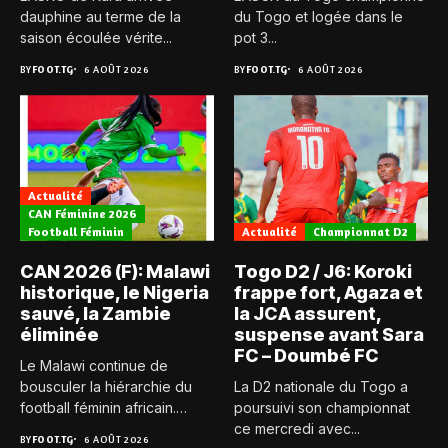
dauphine au terme de la
du Togo et logée dans le
saison écoulée vérite...
pot 3...
BY
FOOT.TG
6 AOÛT 2026
BY
FOOT.TG
6 AOÛT 2026
Actualité
CAN Féminine 2026
Football Féminin
Actualité
Championnat D2
CAN 2026 (F): Malawi
Togo D2 / J6: Koroki
historique, le Nigeria
frappe fort, Agaza et
sauvé, la Zambie
la JCA assurent,
éliminée
suspense avant Sara
FC – Doumbé FC
Le Malawi continue de
bousculer la hiérarchie du
La D2 nationale du Togo a
football féminin africain.
poursuivi son championnat
Pour...
ce mercredi avec...
BY
FOOT.TG
6 AOÛT 2026