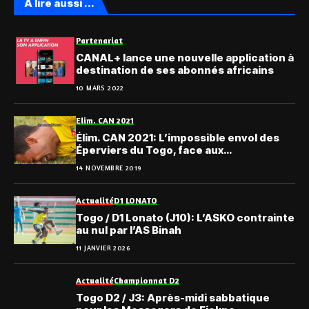
A lire aussi ...
Partenariat
CANAL+ lance une nouvelle application à
destination de ses abonnés africains
10 MARS 2022
Elim. CAN 2021
Élim. CAN 2021: L’impossible envol des
Éperviers du Togo, face aux
Cœlacanthes
14 NOVEMBRE 2019
Actualité
D1 LONATO
Togo / D1 Lonato (J10): L’ASKO contrainte
au nul par l’AS Binah
11 JANVIER 2026
Actualité
Championnat D2
Togo D2 / J3: Après-midi sabbatique