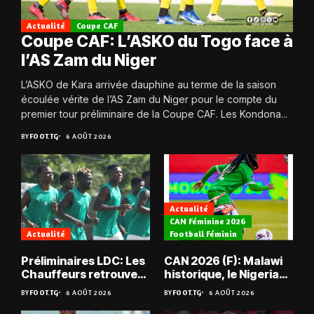
Actualité
Coupe CAF
Coupe CAF: L’ASKO du Togo face à
l’AS Zam du Niger
L’ASKO de Kara arrivée dauphine au terme de la saison
écoulée vérite de l’AS Zam du Niger pour le compte du
premier tour préliminaire de la Coupe CAF. Les Kondona...
BY
FOOT.TG
6 AOÛT 2026
Actualité
CAN Féminine 2026
Actualité
Football Féminin
Préliminaires LDC: Les
CAN 2026 (F): Malawi
Chauffeurs retrouvent
historique, le Nigeria
les Mimos
sauvé, la Zambie
BY
FOOT.TG
6 AOÛT 2026
BY
FOOT.TG
6 AOÛT 2026
éliminée