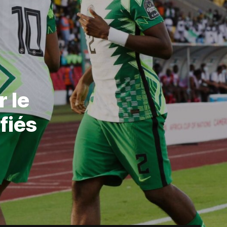
 le
fiés