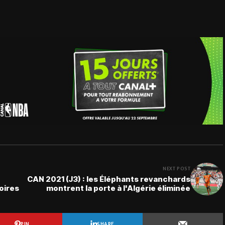
NEXT POST
CAN 2021 (J3) : les Éléphants revanchards
oires
montrent la porte à l'Algérie éliminée
PIN
SHARE