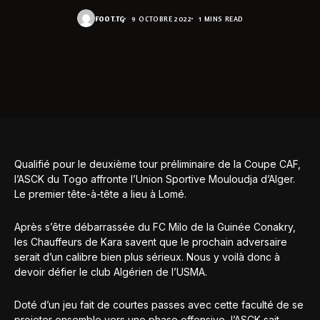
FOOT.TG
9 OCTOBRE 2022
1 MINS READ
Qualifié pour le deuxième tour préliminaire de la Coupe CAF,
l’ASCK du Togo affronte l’Union Sportive Mouloudja d’Alger.
Le premier tête-à-tête a lieu à Lomé.
Après s’être débarrassée du FC Milo de la Guinée Conakry,
les Chauffeurs de Kara savent que le prochain adversaire
serait d’un calibre bien plus sérieux. Nous y voilà donc à
devoir défier le club Algérien de l’USMA.
Doté d’un jeu fait de courtes passes avec cette faculté de se
projeter ensemble vers une phase offensive, l’ASCK sait