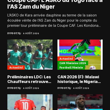
l’AS Zam du Niger
L’ASKO de Kara arrivée dauphine au terme de la saison
écoulée vérite de l’AS Zam du Niger pour le compte du
premier tour préliminaire de la Coupe CAF. Les Kondona...
BY
FOOT.TG
6 AOÛT 2026
Actualité
CAN Féminine 2026
Actualité
Football Féminin
Préliminaires LDC: Les
CAN 2026 (F): Malawi
Chauffeurs retrouvent
historique, le Nigeria
les Mimos
sauvé, la Zambie
BY
FOOT.TG
6 AOÛT 2026
BY
FOOT.TG
6 AOÛT 2026
éliminée