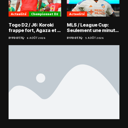
Actualité
Championnat D2
Actualité
Togo D2 / J6: Koroki
MLS / League Cup:
frappe fort, Agaza et la
Seulement une minute
JCA assurent,
de jeu pour Kévin
BY
FOOT.TG
6 AOÛT 2026
BY
FOOT.TG
5 AOÛT 2026
suspense avant Sara
Denkey
FC – Doumbé FC