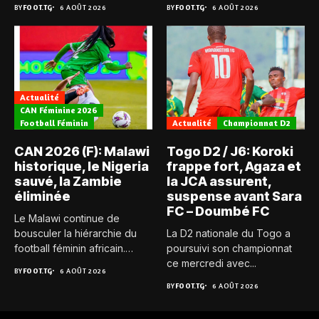
BY
FOOT.TG
6 AOÛT 2026
BY
FOOT.TG
6 AOÛT 2026
Actualité
CAN Féminine 2026
Football Féminin
Actualité
Championnat D2
CAN 2026 (F): Malawi
Togo D2 / J6: Koroki
historique, le Nigeria
frappe fort, Agaza et
sauvé, la Zambie
la JCA assurent,
éliminée
suspense avant Sara
FC – Doumbé FC
Le Malawi continue de
bousculer la hiérarchie du
La D2 nationale du Togo a
football féminin africain.
poursuivi son championnat
Pour...
ce mercredi avec...
BY
FOOT.TG
6 AOÛT 2026
BY
FOOT.TG
6 AOÛT 2026