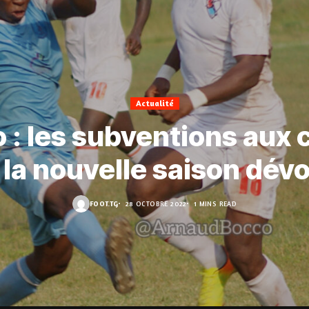
Actualité
 : les subventions aux 
 la nouvelle saison dévo
FOOT.TG
28 OCTOBRE 2022
1 MINS READ