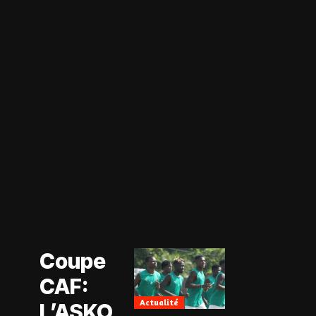
Actualité
Coupe CAF
Actualité
Coupe
CAN Féminine
2026
CAF:
Football
Féminin
Actualité
L’ASKO