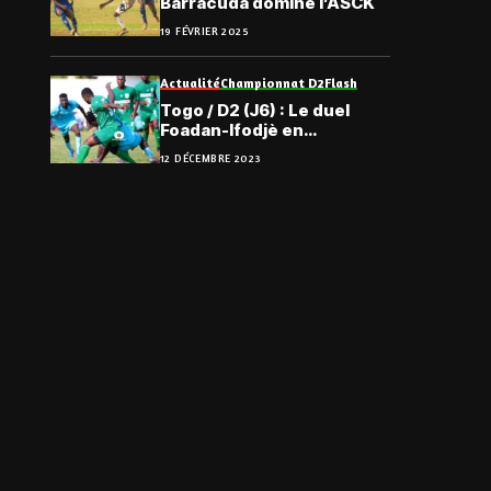
Barracuda domine l’ASCK
19 FÉVRIER 2025
Actualité
Championnat D2
Flash
Togo / D2 (J6) : Le duel
Foadan-Ifodjè en
attraction, le programme
12 DÉCEMBRE 2023
complet