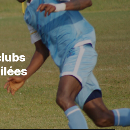
clubs
ilées