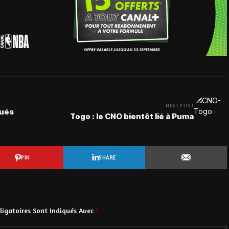
NEXT POST
gués
Togo : le CNO bientôt lié à Puma
PIN
SHARE
igatoires Sont Indiqués Avec
*