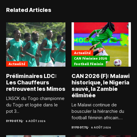
Related Articles
Actualité
CAN Féminine 2026
Actualité
Football Féminin
Préliminaires LDC:
CAN 2026 (F): Malawi
Les Chauffeurs
historique, le Nigeria
retrouvent les Mimos
sauvé, la Zambie
éliminée
L’ASCK du Togo championne
du Togo et logée dans le
Le Malawi continue de
pot 3...
bousculer la hiérarchie du
football féminin africain.
BY
FOOT.TG
6 AOÛT 2026
Pour...
BY
FOOT.TG
6 AOÛT 2026