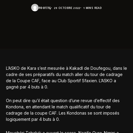
FOOT.TG
29 OCTOBRE 2022
1 MINS READ
L’ASKO de Kara s’est mesurée à Kakadl de Doufegou, dans le
cadre de ses préparatifs du match aller du tour de cadrage
de la Coupe CAF, face au Club Sportif Sfaxien. L’ASKO a
gagné par 4 buts à 0.
On peut dire qu’il était question d’une revue d’effectif des
Kondona, en attendant le match qualificatif du tour de
cadrage de la coupe CAF. Les Kondonas se sont imposés
logiquement par 4 buts à 0.
Mouchéri Tchakéi a ouvert le score, Nazife Ouro-Nimini a