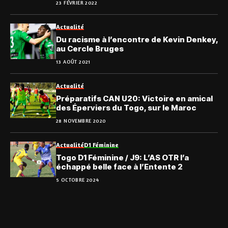
23 FÉVRIER 2022
Actualité
Du racisme à l’encontre de Kevin Denkey,
au Cercle Bruges
13 AOÛT 2021
Actualité
Préparatifs CAN U20: Victoire en amical
des Éperviers du Togo, sur le Maroc
28 NOVEMBRE 2020
Actualité
D1 Féminine
Togo D1 Féminine / J9: L’AS OTR l’a
échappé belle face à l’Entente 2
5 OCTOBRE 2024