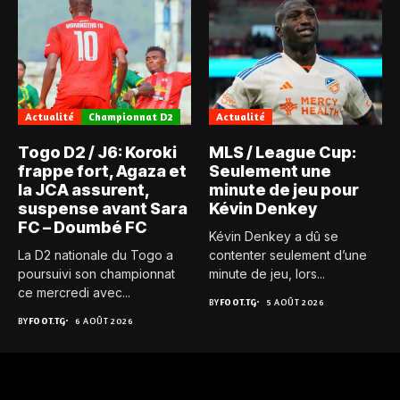
Actualité
Championnat D2
Actualité
Togo D2 / J6: Koroki
MLS / League Cup:
frappe fort, Agaza et
Seulement une
la JCA assurent,
minute de jeu pour
suspense avant Sara
Kévin Denkey
FC – Doumbé FC
Kévin Denkey a dû se
La D2 nationale du Togo a
contenter seulement d’une
poursuivi son championnat
minute de jeu, lors...
ce mercredi avec...
BY
FOOT.TG
5 AOÛT 2026
BY
FOOT.TG
6 AOÛT 2026