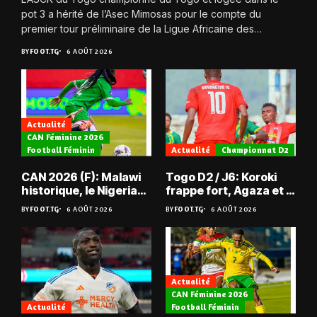
pot 3 a hérité de l’Asec Mimosas pour le compte du
premier tour préliminaire de la Ligue Africaine des
Champions....
BY
FOOT.TG
6 AOÛT 2026
Actualité
CAN Féminine 2026
Football Féminin
Actualité
Championnat D2
CAN 2026 (F): Malawi
Togo D2 / J6: Koroki
historique, le Nigeria
frappe fort, Agaza et la
sauvé, la Zambie
JCA assurent,
BY
FOOT.TG
6 AOÛT 2026
BY
FOOT.TG
6 AOÛT 2026
éliminée
suspense avant Sara
FC – Doumbé FC
Actualité
CAN Féminine 2026
Actualité
Football Féminin