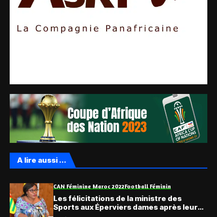
A lire aussi ...
CAN Féminine Maroc 2022
Football Féminin
Les félicitations de la ministre des
Sports aux Éperviers dames après leur
qualification historique