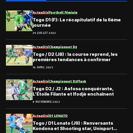
Actualité
Football Féminin
Togo D1 (F): Le récapitulatif de la 6ème
journée
24 JUILLET 2022
Actualité
Championnat D2
Togo / D2 (J8) : la course reprend, les
premières tendances à confirmer
16 AVRIL 2025
Actualité
Championnat D2
Flash
Togo D2 / J2 : Asfosa conquérante,
L’Étoile Filante et Ifodjè enchaînent
8 NOVEMBRE 2023
Actualité
D1 LONATO
Togo / D1 Lonato (J9) : Renversants
Kondona et Shooting star, Unisport