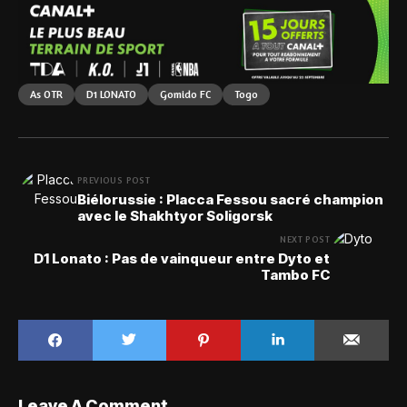
As OTR
D1 LONATO
Gomido FC
Togo
PREVIOUS POST
Biélorussie : Placca Fessou sacré champion
avec le Shakhtyor Soligorsk
NEXT POST
D1 Lonato : Pas de vainqueur entre Dyto et
Tambo FC
Leave A Comment