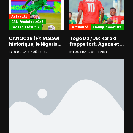
Actualité
CAN Féminine 2026
Football Féminin
Actualité
Championnat D2
CAN 2026 (F): Malawi
Togo D2 / J6: Koroki
historique, le Nigeria
frappe fort, Agaza et la
sauvé, la Zambie
JCA assurent,
BY
FOOT.TG
6 AOÛT 2026
BY
FOOT.TG
6 AOÛT 2026
éliminée
suspense avant Sara
FC – Doumbé FC