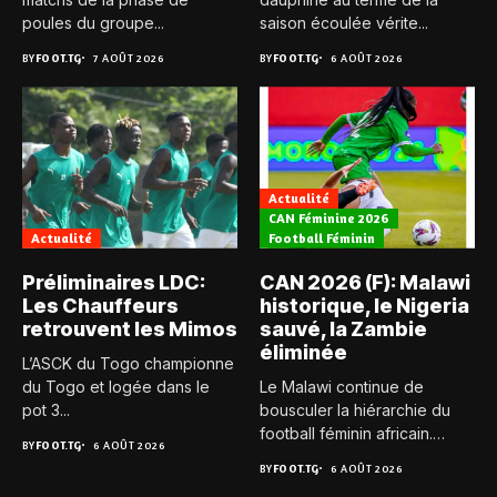
poules du groupe...
saison écoulée vérite...
BY
FOOT.TG
7 AOÛT 2026
BY
FOOT.TG
6 AOÛT 2026
Actualité
CAN Féminine 2026
Actualité
Football Féminin
Préliminaires LDC:
CAN 2026 (F): Malawi
Les Chauffeurs
historique, le Nigeria
retrouvent les Mimos
sauvé, la Zambie
éliminée
L’ASCK du Togo championne
du Togo et logée dans le
Le Malawi continue de
pot 3...
bousculer la hiérarchie du
football féminin africain.
BY
FOOT.TG
6 AOÛT 2026
Pour...
BY
FOOT.TG
6 AOÛT 2026