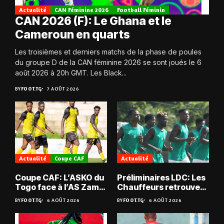
Actualité
CAN Féminine 2026
Football Féminin
CAN 2026 (F): Le Ghana et le
Cameroun en quarts
Les troisièmes et derniers matchs de la phase de poules
du groupe D de la CAN féminine 2026 se sont joués le 6
août 2026 à 20h GMT. Les Black...
BY
FOOT.TG
7 AOÛT 2026
Actualité
Coupe CAF
Actualité
Coupe CAF: L’ASKO du
Préliminaires LDC: Les
Togo face à l’AS Zam
Chauffeurs retrouvent
du Niger
les Mimos
BY
FOOT.TG
6 AOÛT 2026
BY
FOOT.TG
6 AOÛT 2026