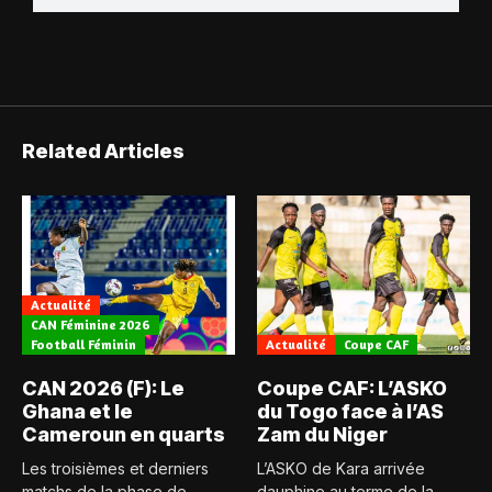
Related Articles
Actualité
CAN Féminine 2026
Football Féminin
Actualité
Coupe CAF
CAN 2026 (F): Le
Coupe CAF: L’ASKO
Ghana et le
du Togo face à l’AS
Cameroun en quarts
Zam du Niger
Les troisièmes et derniers
L’ASKO de Kara arrivée
matchs de la phase de
dauphine au terme de la