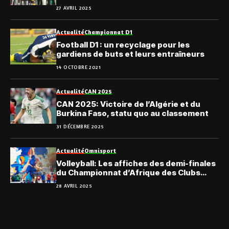
27 AVRIL 2025
Actualité
Championnat D1
Football D1 : un recyclage pour les
gardiens de buts et leurs entraîneurs
14 OCTOBRE 2021
Actualité
CAN 2025
CAN 2025: Victoire de l’Algérie et du
Burkina Faso, statu quo au classement
31 DÉCEMBRE 2025
Actualité
Omnisport
Volleyball: Les affiches des demi-finales
du Championnat d’Afrique des Clubs
masculins
28 AVRIL 2025