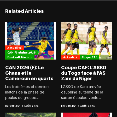
Related Articles
Actualité
CAN Féminine 2026
Football Féminin
Actualité
Coupe CAF
CAN 2026 (F): Le
Coupe CAF: L’ASKO
Ghana et le
du Togo face à l’AS
Cameroun en quarts
Zam du Niger
Les troisièmes et derniers
L’ASKO de Kara arrivée
matchs de la phase de
dauphine au terme de la
poules du groupe...
saison écoulée vérite...
BY
FOOT.TG
7 AOÛT 2026
BY
FOOT.TG
6 AOÛT 2026