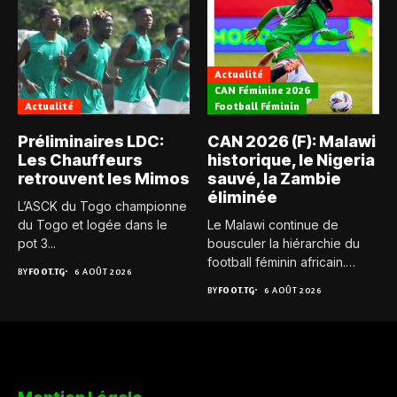
Actualité
CAN Féminine 2026
Actualité
Football Féminin
Préliminaires LDC:
CAN 2026 (F): Malawi
Les Chauffeurs
historique, le Nigeria
retrouvent les Mimos
sauvé, la Zambie
éliminée
L’ASCK du Togo championne
du Togo et logée dans le
Le Malawi continue de
pot 3...
bousculer la hiérarchie du
football féminin africain.
BY
FOOT.TG
6 AOÛT 2026
Pour...
BY
FOOT.TG
6 AOÛT 2026