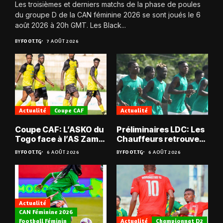
Les troisièmes et derniers matchs de la phase de poules
du groupe D de la CAN féminine 2026 se sont joués le 6
août 2026 à 20h GMT. Les Black...
BY
FOOT.TG
7 AOÛT 2026
Actualité
Coupe CAF
Actualité
Coupe CAF: L’ASKO du
Préliminaires LDC: Les
Togo face à l’AS Zam
Chauffeurs retrouvent
du Niger
les Mimos
BY
FOOT.TG
6 AOÛT 2026
BY
FOOT.TG
6 AOÛT 2026
Actualité
CAN Féminine 2026
Football Féminin
Actualité
Championnat D2