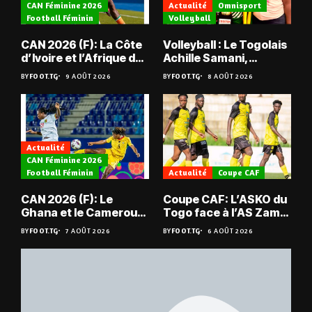
CAN Féminine 2026
Actualité
Omnisport
Football Féminin
Volleyball
CAN 2026 (F): La Côte
Volleyball : Le Togolais
d’Ivoire et l’Afrique du
Achille Samani,
Sud tombent
champion du Bénin !
BY
FOOT.TG
9 AOÛT 2026
BY
FOOT.TG
8 AOÛT 2026
Actualité
CAN Féminine 2026
Football Féminin
Actualité
Coupe CAF
CAN 2026 (F): Le
Coupe CAF: L’ASKO du
Ghana et le Cameroun
Togo face à l’AS Zam
en quarts
du Niger
BY
FOOT.TG
7 AOÛT 2026
BY
FOOT.TG
6 AOÛT 2026