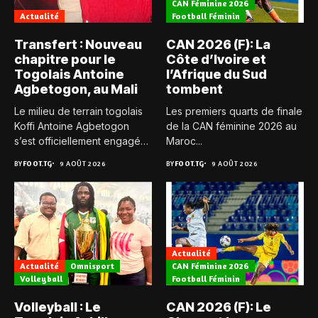
CAN Féminine 2026
Actualité
Football Féminin
Transfert : Nouveau
CAN 2026 (F): La
chapitre pour le
Côte d’Ivoire et
Togolais Antoine
l’Afrique du Sud
Agbetogon, au Mali
tombent
Le milieu de terrain togolais
Les premiers quarts de finale
Koffi Antoine Agbetogon
de la CAN féminine 2026 au
s’est officiellement engagé
Maroc...
avec...
BY
FOOT.TG
9 AOÛT 2026
BY
FOOT.TG
9 AOÛT 2026
Actualité
Actualité
Omnisport
CAN Féminine 2026
Volleyball
Football Féminin
Volleyball : Le
CAN 2026 (F): Le