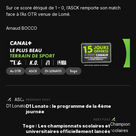
Sur ce score étriqué de 1 – 0, l’ASCK remporte son match
face à l’As OTR venue de Lomé.
Arnaud BOCCO
As OTR
ASCK
D1 LONATO
Togo
PREVIOUS POST
D1 Lonato : le programme de la 4ème
journée
NEXT POST
Togo : Les championnats scolaires et
universitaires officiellement lancés