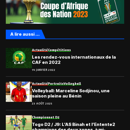
A lire aussi ...
Actualité
Compétitions
Les rendez-vous internationaux de la
CAF en 2022
14 JANVIER 2022
Actualité
Portraits
Volleyball
Volleyball: Marceline Sodjinou, une
saison pleine au Bénin
23 AOÛT 2025
Championnat D2
Togo D2 / J9: L’AS Binah et l’Entente2
champions des deux zones, à mi-