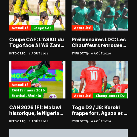
Actualité
Coupe CAF
Actualité
Coupe CAF: L’ASKO du
Préliminaires LDC: Les
Togo face à l’AS Zam
Chauffeurs retrouvent
du Niger
les Mimos
BY
FOOT.TG
6 AOÛT 2026
BY
FOOT.TG
6 AOÛT 2026
Actualité
CAN Féminine 2026
Football Féminin
Actualité
Championnat D2
CAN 2026 (F): Malawi
Togo D2 / J6: Koroki
historique, le Nigeria
frappe fort, Agaza et la
sauvé, la Zambie
JCA assurent,
BY
FOOT.TG
6 AOÛT 2026
BY
FOOT.TG
6 AOÛT 2026
éliminée
suspense avant Sara
FC – Doumbé FC