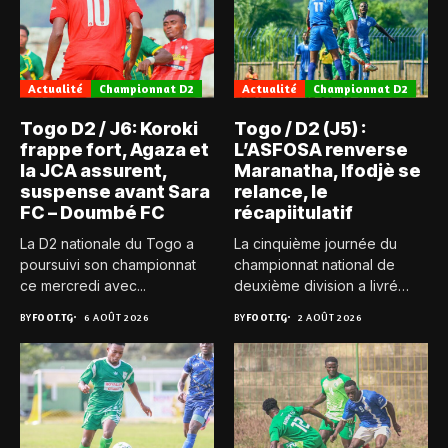
Actualité
Championnat D2
Actualité
Championnat D2
Togo D2 / J6: Koroki
Togo / D2 (J5) :
frappe fort, Agaza et
L’ASFOSA renverse
la JCA assurent,
Maranatha, Ifodjè se
suspense avant Sara
relance, le
FC – Doumbé FC
récapiitulatif
La D2 nationale du Togo a
La cinquième journée du
poursuivi son championnat
championnat national de
ce mercredi avec...
deuxième division a livré
son...
BY
FOOT.TG
6 AOÛT 2026
BY
FOOT.TG
2 AOÛT 2026