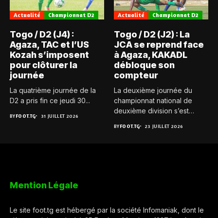
Actualité
Championnat D2
Actualité
Championnat D2
Togo / D2 (J4) :
Togo / D2 (J2) : La
Agaza, TAC et l’US
JCA se reprend face
Kozah s’imposent
à Agaza, KAKADL
pour clôturer la
débloque son
journée
compteur
La quatrième journée de la
La deuxième journée du
D2 a pris fin ce jeudi 30...
championnat national de
deuxième division s’est
BY
FOOT.TG
31 JUILLET 2026
achevée ce...
BY
FOOT.TG
23 JUILLET 2026
Mention Légale
Le site foot.tg est hébergé par la société Infomaniak, dont le