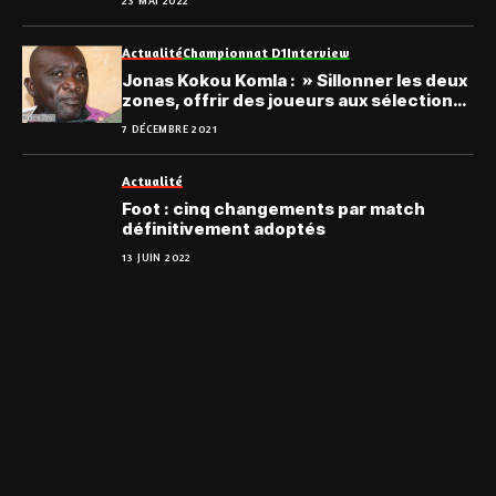
23 MAI 2022
Actualité
Championnat D1
Interview
Jonas Kokou Komla : » Sillonner les deux
zones, offrir des joueurs aux sélections
nationales du Togo… «
7 DÉCEMBRE 2021
Actualité
Foot : cinq changements par match
définitivement adoptés
13 JUIN 2022