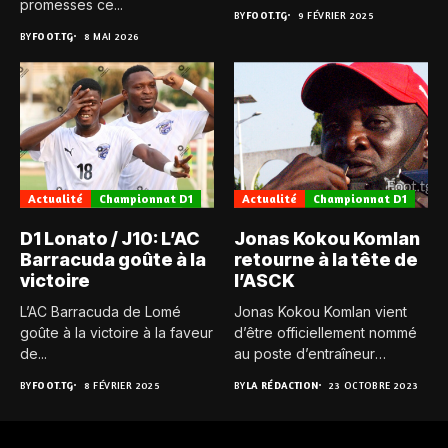
promesses ce...
défaite...
BY
FOOT.TG
9 FÉVRIER 2025
BY
FOOT.TG
8 MAI 2026
Actualité
Championnat D1
Actualité
Championnat D1
D1 Lonato / J10: L’AC
Jonas Kokou Komlan
Barracuda goûte à la
retourne à la tête de
victoire
l’ASCK
L’AC Barracuda de Lomé
Jonas Kokou Komlan vient
goûte à la victoire à la faveur
d’être officiellement nommé
de...
au poste d’entraîneur
principal de...
BY
FOOT.TG
8 FÉVRIER 2025
BY
LA RÉDACTION
23 OCTOBRE 2023