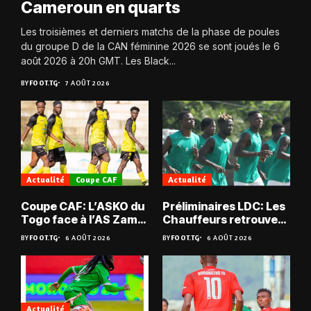
Cameroun en quarts
Les troisièmes et derniers matchs de la phase de poules
du groupe D de la CAN féminine 2026 se sont joués le 6
août 2026 à 20h GMT. Les Black...
BY
FOOT.TG
7 AOÛT 2026
Actualité
Coupe CAF
Actualité
Coupe CAF: L’ASKO du
Préliminaires LDC: Les
Togo face à l’AS Zam
Chauffeurs retrouvent
du Niger
les Mimos
BY
FOOT.TG
6 AOÛT 2026
BY
FOOT.TG
6 AOÛT 2026
Actualité