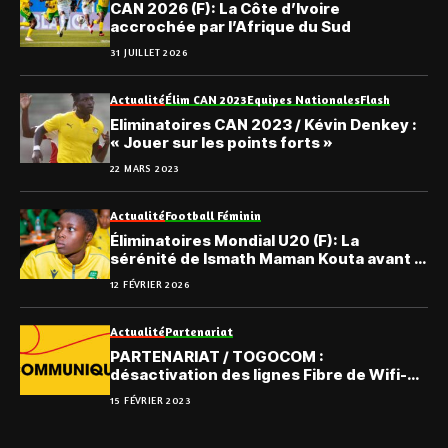
CAN 2026 (F): La Côte d’Ivoire
accrochée par l’Afrique du Sud
31 JUILLET 2026
Actualité
Élim CAN 2023
Equipes Nationales
Flash
Eliminatoires CAN 2023 / Kévin Denkey :
« Jouer sur les points forts »
22 MARS 2023
Actualité
Football Féminin
Éliminatoires Mondial U20 (F): La
sérénité de Ismath Maman Kouta avant le
retour face à l’Égypte
12 FÉVRIER 2026
Actualité
Partenariat
PARTENARIAT / TOGOCOM :
désactivation des lignes Fibre de Wifi-
Zone illicites
15 FÉVRIER 2023