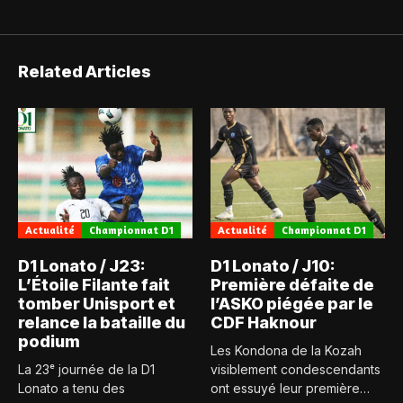
Related Articles
Actualité
Championnat D1
Actualité
Championnat D1
D1 Lonato / J23:
D1 Lonato / J10:
L’Étoile Filante fait
Première défaite de
tomber Unisport et
l’ASKO piégée par le
relance la bataille du
CDF Haknour
podium
Les Kondona de la Kozah
La 23ᵉ journée de la D1
visiblement condescendants
Lonato a tenu des
ont essuyé leur première