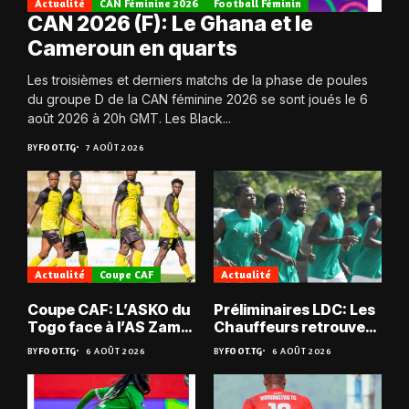
Actualité
CAN Féminine 2026
Football Féminin
CAN 2026 (F): Le Ghana et le
Cameroun en quarts
Les troisièmes et derniers matchs de la phase de poules
du groupe D de la CAN féminine 2026 se sont joués le 6
août 2026 à 20h GMT. Les Black...
BY
FOOT.TG
7 AOÛT 2026
Actualité
Coupe CAF
Actualité
Coupe CAF: L’ASKO du
Préliminaires LDC: Les
Togo face à l’AS Zam
Chauffeurs retrouvent
du Niger
les Mimos
BY
FOOT.TG
6 AOÛT 2026
BY
FOOT.TG
6 AOÛT 2026