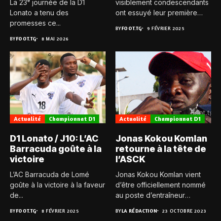
La 23ᵉ journée de la D1
visiblement condescendants
Lonato a tenu des
ont essuyé leur première
promesses ce...
défaite...
BY
FOOT.TG
9 FÉVRIER 2025
BY
FOOT.TG
8 MAI 2026
Actualité
Championnat D1
Actualité
Championnat D1
D1 Lonato / J10: L’AC
Jonas Kokou Komlan
Barracuda goûte à la
retourne à la tête de
victoire
l’ASCK
L’AC Barracuda de Lomé
Jonas Kokou Komlan vient
goûte à la victoire à la faveur
d’être officiellement nommé
de...
au poste d’entraîneur
principal de...
BY
FOOT.TG
8 FÉVRIER 2025
BY
LA RÉDACTION
23 OCTOBRE 2023