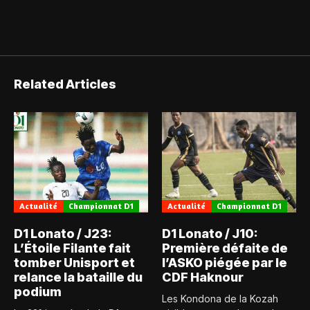
Related Articles
Actualité
Championnat D1
Actualité
Championnat D1
D1 Lonato / J23:
D1 Lonato / J10:
L’Étoile Filante fait
Première défaite de
tomber Unisport et
l’ASKO piégée par le
relance la bataille du
CDF Haknour
podium
Les Kondona de la Kozah