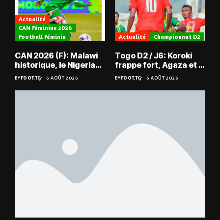
Actualité
CAN Féminine 2026
Football Féminin
Actualité
Championnat D2
CAN 2026 (F): Malawi
Togo D2 / J6: Koroki
historique, le Nigeria
frappe fort, Agaza et la
sauvé, la Zambie
JCA assurent,
BY
FOOT.TG
6 AOÛT 2026
BY
FOOT.TG
6 AOÛT 2026
éliminée
suspense avant Sara
FC – Doumbé FC