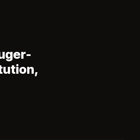
Auger-
tution,