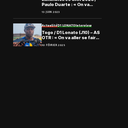
Paulo Duarte : « On va
donner l’opportunité à
13 JUIN 2023
d’autres joueurs »
Actualité
D1 LONATO
Interview
Togo / D1 Lonato (J10) – AS
OTR : « On va aller se faire
valoir », Amedou
10 FÉVRIER 2025
Nouroudine