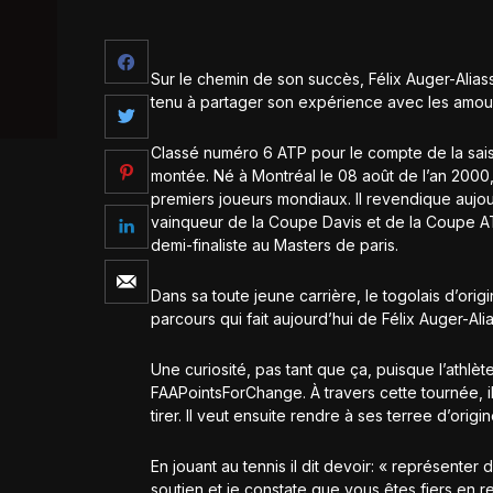
Sur le chemin de son succès, Félix Auger-Aliass
tenu à partager son expérience avec les amour
Classé numéro 6 ATP pour le compte de la sais
montée. Né à Montréal le 08 août de l’an 2000, 
premiers joueurs mondiaux. Il revendique aujour
vainqueur de la Coupe Davis et de la Coupe ATP.
demi-finaliste au Masters de paris.
Dans sa toute jeune carrière, le togolais d’ori
parcours qui fait aujourd’hui de Félix Auger-Ali
Une curiosité, pas tant que ça, puisque l’athlèt
FAAPointsForChange. À travers cette tournée, il
tirer. Il veut ensuite rendre à ses terree d’orig
En jouant au tennis il dit devoir: « représenter 
soutien et je constate que vous êtes fiers en r