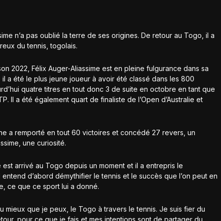
ime n’a pas oublié la terre de ses origines. De retour au Togo, il a
eux du tennis, togolais.
on 2022, Félix Auger-Aliassime est en pleine fulgurance dans sa
il a été le plus jeune joueur à avoir été classé dans les 800
d’hui quatre titres en tout donc 3 de suite en octobre en tant que
 Il a été également quart de finaliste de l’Open d’Australie et
gine a remporté en tout 60 victoires et concédé 27 revers, un
assime, une curiosité.
e est arrivé au Togo depuis un moment et il a entrepris le
 entend d’abord démythifier le tennis et le succès que l’on peut en
ine, ce que ce sport lui a donné.
du mieux que je peux, le Togo à travers le tennis. Je suis fier du
etour, pour ce que je fais et mes intentions sont de partager du