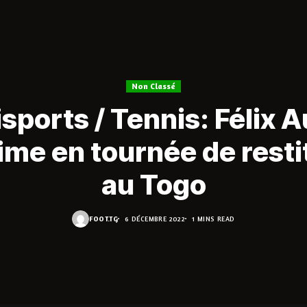
Non Classé
ports / Tennis: Félix 
ime en tournée de resti
au Togo
FOOT.TG
6 DÉCEMBRE 2022
1 MINS READ