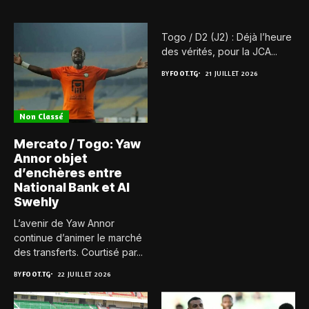
Togo / D2 (J2) : Déjà l’heure
des vérités, pour la JCA...
BY
FOOT.TG
21 JUILLET 2026
Non Classé
Mercato / Togo: Yaw
Annor objet
d’enchères entre
National Bank et Al
Swehly
L’avenir de Yaw Annor
continue d’animer le marché
des transferts. Courtisé par...
BY
FOOT.TG
22 JUILLET 2026