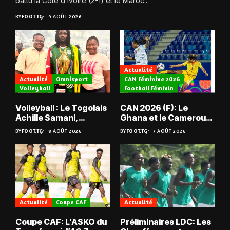
battu la Côte d’Ivoire (2-1) et le Maroc...
BY
FOOT.TG
9 AOÛT 2026
Actualité
Actualité
Omnisport
CAN Féminine 2026
Volleyball
Football Féminin
Volleyball : Le Togolais
CAN 2026 (F): Le
Achille Samani,
Ghana et le Cameroun
champion du Bénin !
en quarts
BY
FOOT.TG
8 AOÛT 2026
BY
FOOT.TG
7 AOÛT 2026
Actualité
Coupe CAF
Actualité
Coupe CAF: L’ASKO du
Préliminaires LDC: Les