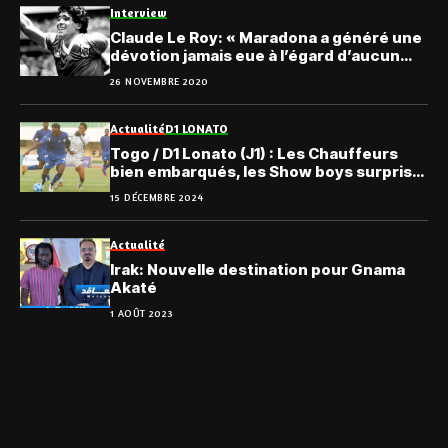
Interview
Claude Le Roy: « Maradona a généré une
dévotion jamais eue à l’égard d’aucun
autre joueur… »
26 NOVEMBRE 2020
Actualité
D1 LONATO
Togo / D1 Lonato (J1) : Les Chauffeurs
bien embarqués, les Show boys surpris,
le récapitulatif
15 DÉCEMBRE 2024
Actualité
Irak: Nouvelle destination pour Gnama
Akaté
1 AOÛT 2023