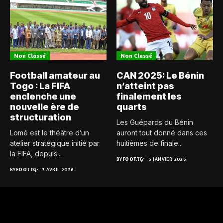
Non Classé
Non Classé
Football amateur au
CAN 2025: Le Bénin
Togo : La FIFA
n’atteint pas
enclenche une
finalement les
nouvelle ère de
quarts
structuration
Les Guépards du Bénin
Lomé est le théâtre d’un
auront tout donné dans ces
atelier stratégique initié par
huitièmes de finale...
la FIFA, depuis...
BY
FOOT.TG
5 JANVIER 2026
BY
FOOT.TG
3 AVRIL 2026