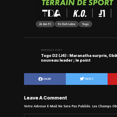
Al Ain FC
Fo Doh Laba
Togo
PREVIOUS POST
Togo D2 (J4) : Maranatha surpris, Gbik
nouveau leader ; le point
SHARE
TWEET
Leave A Comment
Votre Adresse E-Mail Ne Sera Pas Publiée.
Les Champs Obl