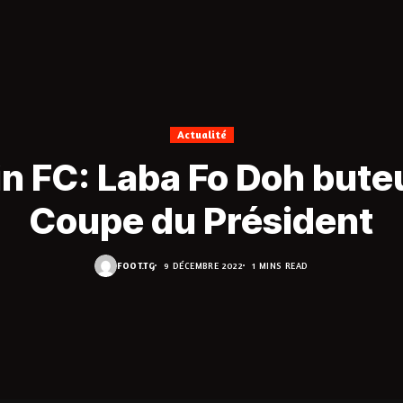
Actualité
in FC: Laba Fo Doh bute
Coupe du Président
FOOT.TG
9 DÉCEMBRE 2022
1 MINS READ