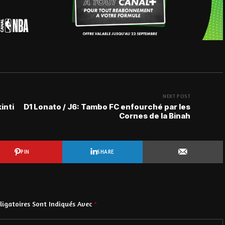
NEXT POST
inti
D1 Lonato / J6: Tambo FC enfourché par les
Cornes de la Binah
PIN
SHARE
igatoires Sont Indiqués Avec
*