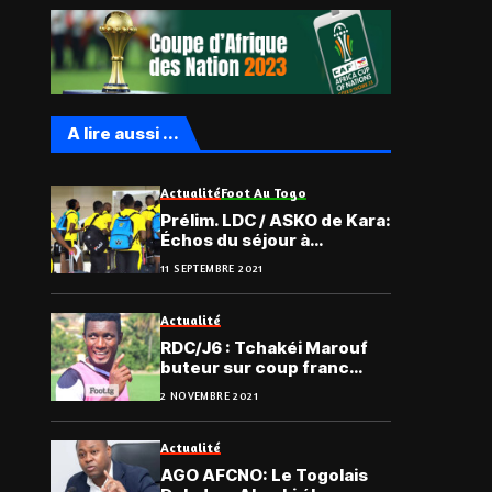
A lire aussi ...
Actualité
Foot Au Togo
Prélim. LDC / ASKO de Kara:
Échos du séjour à
Monrovia (Vidéo)
11 SEPTEMBRE 2021
Actualité
RDC/J6 : Tchakéi Marouf
buteur sur coup franc
avec l’AS Vita Club (Vidéo)
2 NOVEMBRE 2021
Actualité
AGO AFCNO: Le Togolais