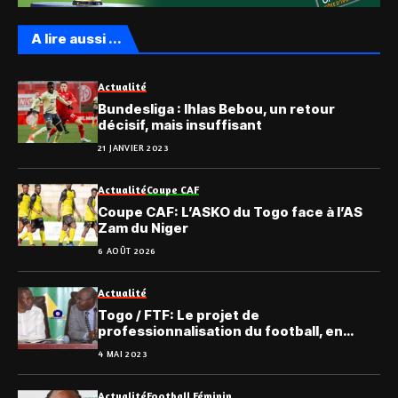
A lire aussi ...
Actualité
Bundesliga : Ihlas Bebou, un retour
décisif, mais insuffisant
21 JANVIER 2023
Actualité
Coupe CAF
Coupe CAF: L’ASKO du Togo face à l’AS
Zam du Niger
6 AOÛT 2026
Actualité
Togo / FTF: Le projet de
professionnalisation du football, en
détails
4 MAI 2023
Actualité
Football Féminin