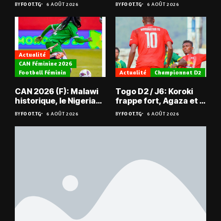
du Niger
les Mimos
BY
FOOT.TG
6 AOÛT 2026
BY
FOOT.TG
6 AOÛT 2026
Actualité
CAN Féminine 2026
Football Féminin
Actualité
Championnat D2
CAN 2026 (F): Malawi
Togo D2 / J6: Koroki
historique, le Nigeria
frappe fort, Agaza et la
sauvé, la Zambie
JCA assurent,
BY
FOOT.TG
6 AOÛT 2026
BY
FOOT.TG
6 AOÛT 2026
éliminée
suspense avant Sara
FC – Doumbé FC