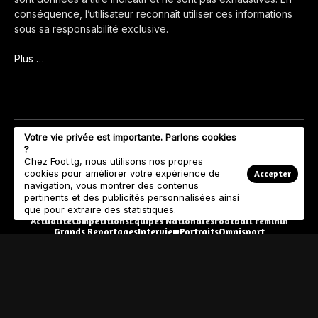
conséquence, l’utilisateur reconnaît utiliser ces informations
sous sa responsabilité exclusive.
Plus …
Votre vie privée est importante. Parlons cookies
?
Chez Foot.tg, nous utilisons nos propres
cookies pour améliorer votre expérience de
Accepter
navigation, vous montrer des contenus
pertinents et des publicités personnalisées ainsi
que pour extraire des statistiques.
Actualité
Compétitions
Equipes Nationales
Football Féminin
Grands Reportages
Interview
Portraits
Omnisport
© Copyright 2023 Foot.tg