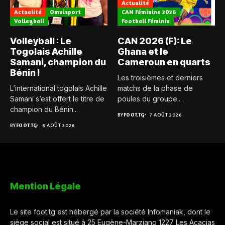
Actualité
Actualité
Omnisport
CAN Féminine 2026
Volleyball
Football Féminin
Volleyball : Le
CAN 2026 (F): Le
Togolais Achille
Ghana et le
Samani, champion du
Cameroun en quarts
Bénin !
Les troisièmes et derniers
L’international togolais Achille
matchs de la phase de
Samani s’est offert le titre de
poules du groupe...
champion du Bénin...
BY
FOOT.TG
7 AOÛT 2026
BY
FOOT.TG
8 AOÛT 2026
Mention Légale
Le site foot.tg est hébergé par la société Infomaniak, dont le
siège social est situé à 25 Eugène-Marziano 1227 Les Acacias