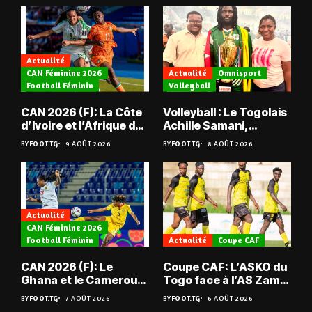
Actualité
CAN Féminine 2026
Actualité
Omnisport
Football Féminin
Volleyball
CAN 2026 (F): La Côte
Volleyball : Le Togolais
d’Ivoire et l’Afrique du
Achille Samani,
Sud tombent
champion du Bénin !
BY
FOOT.TG
9 AOÛT 2026
BY
FOOT.TG
8 AOÛT 2026
Actualité
CAN Féminine 2026
Football Féminin
Actualité
Coupe CAF
CAN 2026 (F): Le
Coupe CAF: L’ASKO du
Ghana et le Cameroun
Togo face à l’AS Zam
en quarts
du Niger
BY
FOOT.TG
7 AOÛT 2026
BY
FOOT.TG
6 AOÛT 2026