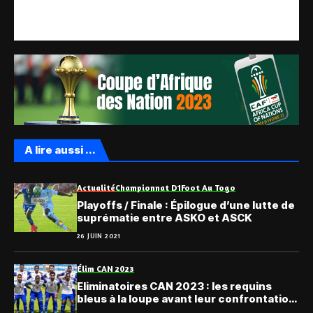
A lire aussi ...
Actualité
Championnat D1
Foot Au Togo
Playoffs / Finale : Épilogue d’une lutte de
suprématie entre ASKO et ASCK
26 JUIN 2021
Élim CAN 2023
Eliminatoires CAN 2023 : les requins
bleus à la loupe avant leur confrontation
avec les éperviers