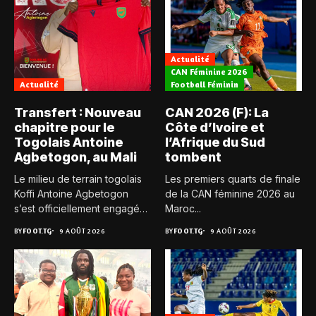
Actualité
CAN Féminine 2026
Actualité
Football Féminin
Transfert : Nouveau
CAN 2026 (F): La
chapitre pour le
Côte d’Ivoire et
Togolais Antoine
l’Afrique du Sud
Agbetogon, au Mali
tombent
Le milieu de terrain togolais
Les premiers quarts de finale
Koffi Antoine Agbetogon
de la CAN féminine 2026 au
s’est officiellement engagé
Maroc...
avec...
BY
FOOT.TG
9 AOÛT 2026
BY
FOOT.TG
9 AOÛT 2026