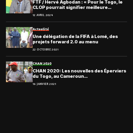
FTF / Hervé Agbodan : « Pour le Togo, le
CLOP pourrait signifier meilleure
compétitivité et amélioration de la
12 AVRIL 2024
qualité du football national »
Actualité
Une délégation de la FIFA à Lomé, des
projets forward 2.0 au menu
22 OCTOBRE 2021
CHAN 2020
CHAN 2020: Les nouvelles des Éperviers
du Togo, au Cameroun…
16 JANVIER 2021