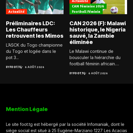
Actualité
CAN Féminine 2026
Actualité
Football Féminin
Préliminaires LDC:
CAN 2026 (F): Malawi
Les Chauffeurs
historique, le Nigeria
retrouvent les Mimos
sauvé, la Zambie
éliminée
L’ASCK du Togo championne
du Togo et logée dans le
Le Malawi continue de
pot 3...
bousculer la hiérarchie du
football féminin africain.
BY
FOOT.TG
6 AOÛT 2026
Pour...
BY
FOOT.TG
6 AOÛT 2026
Mention Légale
Le site foot.tg est hébergé par la société Infomaniak, dont le
siège social est situé à 25 Eugène-Marziano 1227 Les Acacias