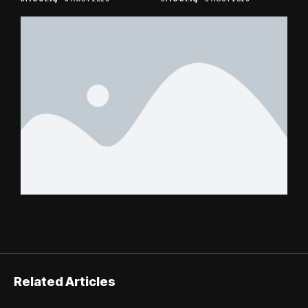
éliminée
suspense avant Sara
FC – Doumbé FC
Related Articles