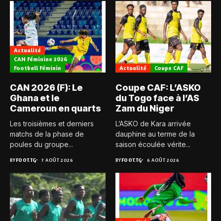
Actualité
CAN Féminine 2026
Football Féminin
Actualité
Coupe CAF
CAN 2026 (F): Le
Coupe CAF: L’ASKO
Ghana et le
du Togo face à l’AS
Cameroun en quarts
Zam du Niger
Les troisièmes et derniers
L’ASKO de Kara arrivée
matchs de la phase de
dauphine au terme de la
poules du groupe...
saison écoulée vérite...
BY
FOOT.TG
7 AOÛT 2026
BY
FOOT.TG
6 AOÛT 2026