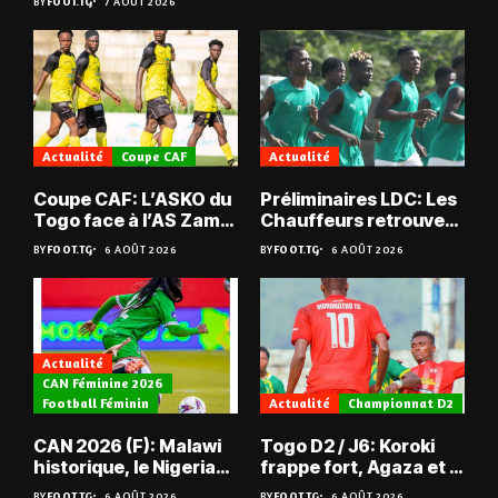
BY
FOOT.TG
7 AOÛT 2026
Actualité
Coupe CAF
Actualité
Coupe CAF: L’ASKO du
Préliminaires LDC: Les
Togo face à l’AS Zam
Chauffeurs retrouvent
du Niger
les Mimos
BY
FOOT.TG
6 AOÛT 2026
BY
FOOT.TG
6 AOÛT 2026
Actualité
CAN Féminine 2026
Football Féminin
Actualité
Championnat D2
CAN 2026 (F): Malawi
Togo D2 / J6: Koroki
historique, le Nigeria
frappe fort, Agaza et la
sauvé, la Zambie
JCA assurent,
BY
FOOT.TG
6 AOÛT 2026
BY
FOOT.TG
6 AOÛT 2026