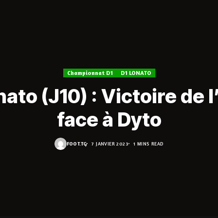
Championnat D1
D1 LONATO
nato (J10) : Victoire de 
face à Dyto
FOOT.TG
7 JANVIER 2023
1 MINS READ