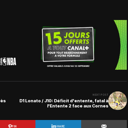
NEXT POST
rès
D1 Lonato / J10: Déficit d'entente, fatal à
l'Entente 2 face aux Cornes
PIN
SHARE