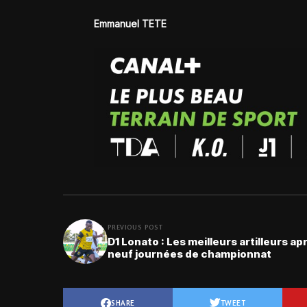
Emmanuel TETE
PREVIOUS POST
D1 Lonato : Les meilleurs artilleurs ap
neuf journées de championnat
SHARE
TWEET