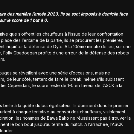
ure des manière l’année 2023. Ils se sont imposés à domicile face
ur le score de 1 but à 0.
ive que s’offrent les chauffeurs à l’issue de leur confrontation
place dès l’entame de la partie, ils se procurent les premières
ent inquiéter la défense de Dyto. A la 10ème minute de jeu, sur une
e, Folly Gbadoegan profite d’une erreur de la défense des robots
rs.
 rouges se réveillent avec une série d’occasions, mais ne
urs, de leur côté, tentent de faire le break, même s’ils subissent
tie. Cependant, le score reste de 1-0 en faveur de l’ASCK à la
s belle à la quête du but égalisateur. Ils dominent donc le premier
eurtent à chaque tentative au convoi des chauffeurs, visiblement
spiration, les hommes de Bawa Bako ne réussissent pas à trouver la
ennent le bon bout jusqu’au terme du match. A l’arrachée, l’ASCK
leader.