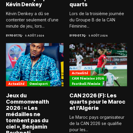
Kévin Denkey
quarts
Kévin Denkey a dû se
Lors de la troisième journée
contenter seulement d’une
du Groupe B de la CAN
minute de jeu, lors...
Féminine...
BY
FOOT.TG
5 AOÛT 2026
BY
FOOT.TG
5 AOÛT 2026
Actualité
CAN Féminine 2026
Actualité
Omnisport
Football Féminin
Jeux du
CAN 2026 (F): Les
Commonwealth
quarts pour le Maroc
2026 : « Les
et l’Algérie
médailles ne
Le Maroc pays organisateur
tombent pas du
de la CAN 2026 se qualifie
ciel », Benjamin
pour les...
Boukpeti