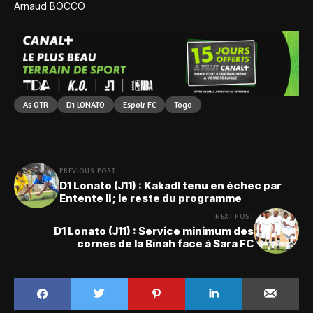
Arnaud BOCCO
As OTR
D1 LONATO
Espoir FC
Togo
PREVIOUS POST
D1 Lonato (J11) : Kakadl tenu en échec par
Entente II ; le reste du programme
NEXT POST
D1 Lonato (J11) : Service minimum des
cornes de la Binah face à Sara FC