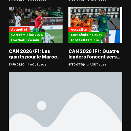
tombent pas du ciel »,
Benjamin Boukpeti
Actualité
Actualité
CAN Féminine 2026
CAN Féminine 2026
Football Féminin
Football Féminin
CAN 2026 (F): Les
CAN 2026 (F) : Quatre
quarts pour le Maroc
leaders foncent vers
et l’Algérie
les quarts
BY
FOOT.TG
4 AOÛT 2026
BY
FOOT.TG
3 AOÛT 2026