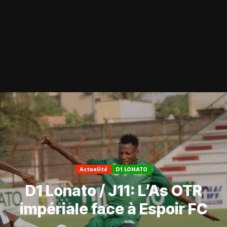
Actualité
D1 LONATO
D1 Lonato / J11: L’As OTR
impériale face à Espoir FC