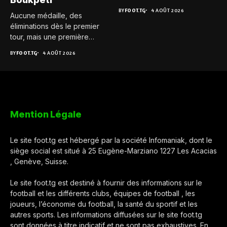
BY
FOOT.TG
4 AOÛT 2026
Aucune médaille, des
éliminations dès le premier
tour, mais une première
expérience...
BY
FOOT.TG
4 AOÛT 2026
Mention Légale
Le site foot.tg est hébergé par la société Infomaniak, dont le
siège social est situé à 25 Eugène-Marziano 1227 Les Acacias
, Genève, Suisse.
Le site foot.tg est destiné à fournir des informations sur le
football et les différents clubs, équipes de football , les
joueurs, l’économie du football, la santé du sportif et les
autres sports. Les informations diffusées sur le site foot.tg
sont données à titre indicatif et ne sont pas exhaustives. En