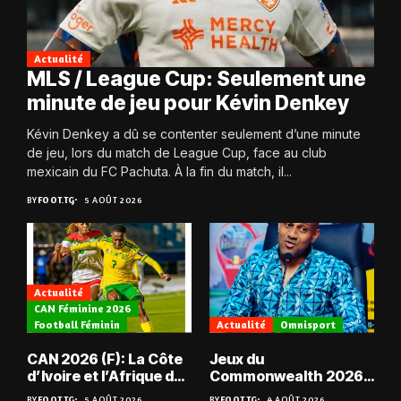
Actualité
MLS / League Cup: Seulement une
minute de jeu pour Kévin Denkey
Kévin Denkey a dû se contenter seulement d’une minute
de jeu, lors du match de League Cup, face au club
mexicain du FC Pachuta. À la fin du match, il...
BY
FOOT.TG
5 AOÛT 2026
Actualité
CAN Féminine 2026
Football Féminin
Actualité
Omnisport
CAN 2026 (F): La Côte
Jeux du
d’Ivoire et l’Afrique du
Commonwealth 2026 :
Sud en quarts
« Les médailles ne
BY
FOOT.TG
5 AOÛT 2026
BY
FOOT.TG
4 AOÛT 2026