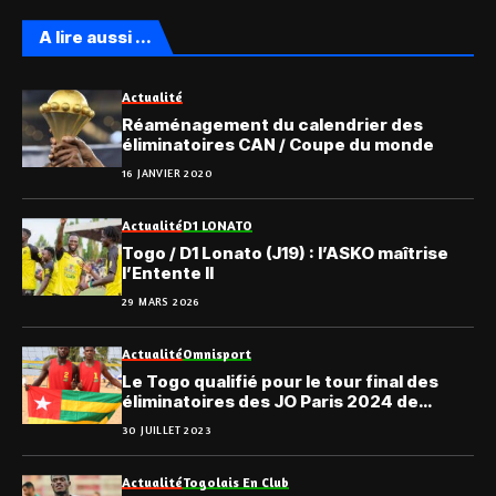
A lire aussi ...
Actualité
Réaménagement du calendrier des
éliminatoires CAN / Coupe du monde
16 JANVIER 2020
Actualité
D1 LONATO
Togo / D1 Lonato (J19) : l’ASKO maîtrise
l’Entente II
29 MARS 2026
Actualité
Omnisport
Le Togo qualifié pour le tour final des
éliminatoires des JO Paris 2024 de
beach-volley
30 JUILLET 2023
Actualité
Togolais En Club