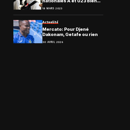
nationales A et U23 bien
arrivées en terre
18 MARS 2023
Marocaine
Actualité
Mercato: Pour Djené
Dakonam, Getafe ou rien
30 AVRIL 2026