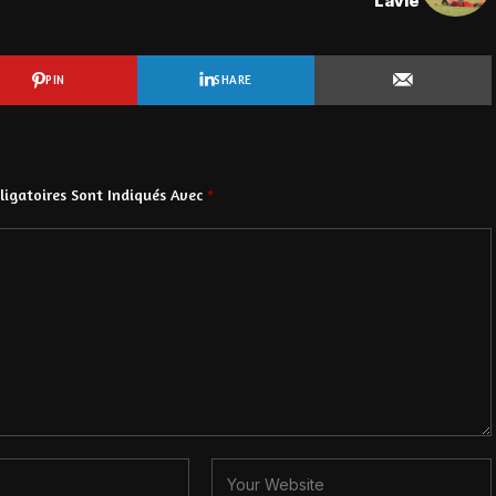
Lavié
PIN
SHARE
igatoires Sont Indiqués Avec
*