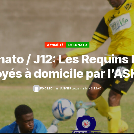
Actualité
D1 LONATO
nato / J12: Les Requins
yés à domicile par l’A
FOOT.TG
18 JANVIER 2023
1 MINS READ