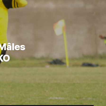
 Mâles
SKO