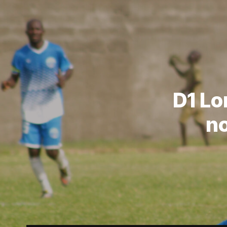
D1 Lo
no