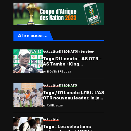
A lire aussi ...
Actualité
D1 LONATO
Interview
Togo D1 Lonato – AS OTR –
AS Tambo : King
Ametokodo, heureux
26 NOVEMBRE 2023
revanchard
Actualité
D1 LONATO
Togo / D1 Lonato (J16) : L’AS
OTR nouveau leader, le jeu
de chaises musicales se
13 AVRIL 2025
poursuit
Actualité
Togo : Les sélections