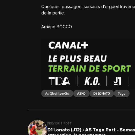
Quelques passagers sursauts d’orgueil traverse
de la partie.
Arnaud BOCCO
As Gbohloe-Su
ASKO
D1 LONATO
Togo
PREVIOUS POST
D1 Lonato (J12) : AS Togo Port - Semas