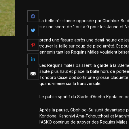
La belle résistance opposée par Gbohloe-Su de
sur une score de 1 but à 0 pour les Jaune et Noi
prend une fissure après une demi-heure de jeu.
trouver la faille sur coup de pied arrêté. Et pour
ennemis tant les Requins Mâles voulaient brise
Les Requins mâles baissent la garde à la 33ème
saute plus haut et place la balle hors de porté
Tondoro Cissé doit sortir une grosse claquett
quand-même sur la transversale.
Le public sportif du Stade d’Aného Kpota en per
Après la pause, Gbohloe-Su subit davantage pl
Kondona, Kangnivi Ama-Tchoutchoui et Magnim 
l’ASKO continue de tutoyer des Requins Mâles p